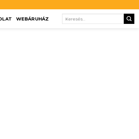
OLAT
WEBÁRUHÁZ
ZERELŐ
ÉPÍTÉSI FELVONÓK