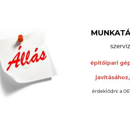
ISGÉPEK, EGYÉB
TAKARÍTÓ GÉPEK
MUNKATÁ
GÉPEK
szerv
építőipari g
javításához
érdeklődni: a 0