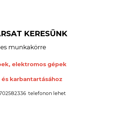
RSAT KERESÜNK
izes munkakörre
épek, elektromos gépek
, és karbantartásához
6702582336 telefonon lehet