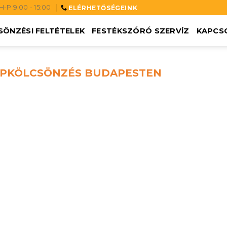
H-P 9:00 - 15:00
ELÉRHETŐSÉGEINK
SÖNZÉSI FELTÉTELEK
FESTÉKSZÓRÓ SZERVÍZ
KAPCS
PKÖLCSÖNZÉS BUDAPESTEN
EGYÉB
ÁRAMFEJLESZTŐK-
CSŐS