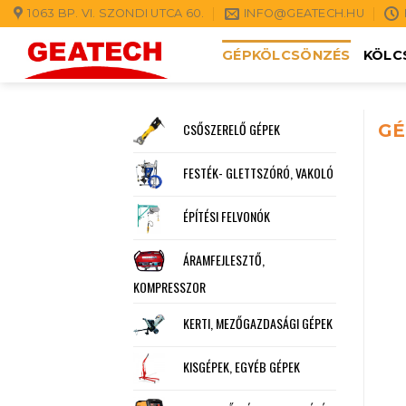
Skip
1063 BP. VI. SZONDI UTCA 60.
INFO@GEATECH.HU
to
GÉPKÖLCSÖNZÉS
KÖLC
content
CSŐSZERELŐ GÉPEK
GÉ
FESTÉK- GLETTSZÓRÓ, VAKOLÓ
ÉPÍTÉSI FELVONÓK
ÁRAMFEJLESZTŐ,
KOMPRESSZOR
KERTI, MEZŐGAZDASÁGI GÉPEK
KISGÉPEK, EGYÉB GÉPEK