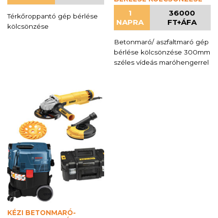
1
36000
Térkőroppantó gép bérlése
NAPRA
FT+ÁFA
kölcsönzése
Betonmaró/ aszfaltmaró gép
bérlése kölcsönzése 300mm
széles vídeás maróhengerrel
KÉZI BETONMARÓ-