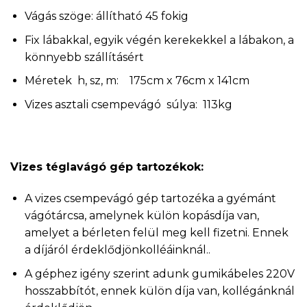
Vágás szöge: állítható 45 fokig
Fix lábakkal, egyik végén kerekekkel a lábakon, a
könnyebb szállításért
Méretek h, sz, m: 175cm x 76cm x 141cm
Vizes asztali csempevágó súlya: 113kg
Vizes téglavágó gép tartozékok:
A vizes csempevágó gép tartozéka a gyémánt
vágótárcsa, amelynek külön kopásdíja van,
amelyet a bérleten felül meg kell fizetni. Ennek
a díjáról érdeklődjönkolléáinknál..
A géphez igény szerint adunk gumikábeles 220V
hosszabbítót, ennek külön díja van, kollégánknál