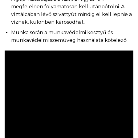
megfelelően folyamatosan kell utánpótolni. A
víztálcában lévő szivattyút mindig el kell lepnie a
víznek, különben károsodhat.
Munka során a munkavédelmi kesztyű és
munkavédelmi szemüveg használata kötelező.