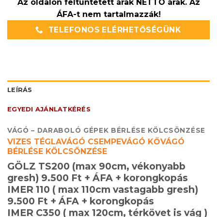
Az oldalon feltüntetett árak NETTÓ árak. Az
ÁFA-t nem tartalmazzák!
TELEFONOS ELÉRHETŐSÉGÜNK
LEÍRÁS
EGYEDI AJÁNLATKÉRÉS
VÁGÓ – DARABOLÓ GÉPEK BÉRLÉSE KÖLCSÖNZÉSE
VIZES TÉGLAVÁGÓ CSEMPEVÁGÓ KŐVÁGÓ
BÉRLÉSE KÖLCSÖNZÉSE
GÖLZ TS200 (max 90cm, vékonyabb
gresh) 9.500 Ft + ÁFA + korongkopás
IMER 110 ( max 110cm vastagabb gresh)
9.500 Ft + ÁFA + korongkopás
IMER C350 ( max 120cm, térkövet is vág )