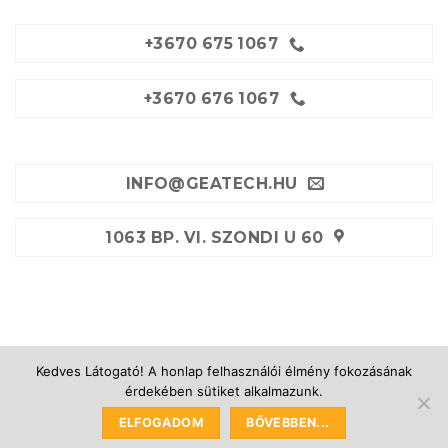
+3670 675 1067
+3670 676 1067
INFO@GEATECH.HU
1063 BP. VI. SZONDI U 60
Kedves Látogató! A honlap felhasználói élmény fokozásának
GÉPKÖLCSÖNZÉS
KÖLCSÖNZÉSI FELTÉTELEK
érdekében sütiket alkalmazunk.
FESTÉKSZÓRÓ SZERVÍZ
KAPCSOLAT
WEBÁRUHÁZ
ELFOGADOM
BŐVEBBEN...
2026 ©
Gépkölcsönzés- Gépbérlés