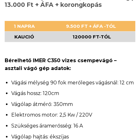
13.000 Ft + ÁFA + korongkopás
1 NAPRA
9.500 FT + ÁFA -TÓL
KAUCIÓ
120000 FT-TÓL
Bérelhető IMER C350 vizes csempevágó –
asztali vágó gép adatok:
Vágási mélység 90 fok merőleges vágásnál: 12 cm
Vágás hossz: 120cm
Vágólap átmérő: 350mm
Elektromos motor: 2,5 Kw / 220V
Szükséges áramerősség: 16 A
Vágólap hajtás: ékszíjas