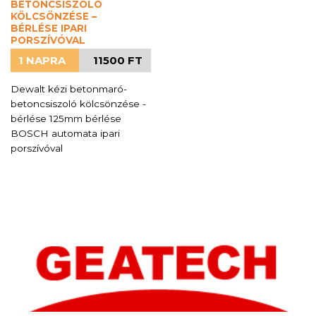
BETONCSISZOLÓ
KÖLCSÖNZÉSE –
BÉRLÉSE IPARI
PORSZÍVÓVAL
1 NAPRA
11500 FT
Dewalt kézi betonmaró-
betoncsiszoló kölcsönzése -
bérlése 125mm bérlése
BOSCH automata ipari
porszívóval