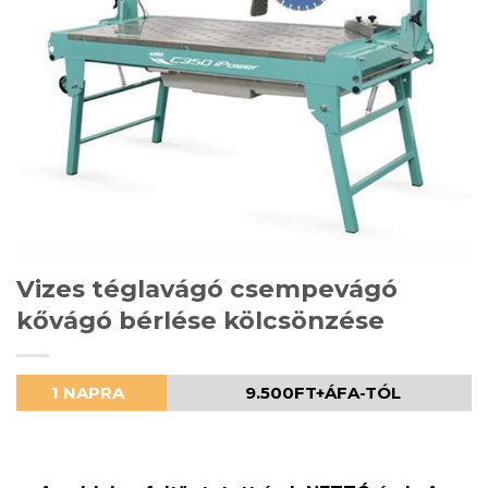
Vizes téglavágó csempevágó
kővágó bérlése kölcsönzése
1 NAPRA
9.500FT+ÁFA-TÓL