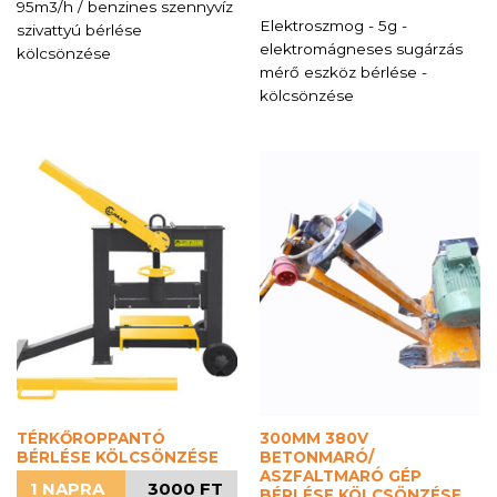
95m3/h / benzines szennyvíz
Elektroszmog - 5g -
szivattyú bérlése
elektromágneses sugárzás
kölcsönzése
mérő eszköz bérlése -
kölcsönzése
TÉRKŐROPPANTÓ
300MM 380V
BÉRLÉSE KÖLCSÖNZÉSE
BETONMARÓ/
ASZFALTMARÓ GÉP
1 NAPRA
3000 FT
BÉRLÉSE KÖLCSÖNZÉSE