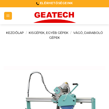
Skip
ELÉRHETŐSÉGEINK
to
content
KEZDŐLAP
/
KISGÉPEK, EGYÉB GÉPEK
/
VÁGÓ, DARABOLÓ
GÉPEK