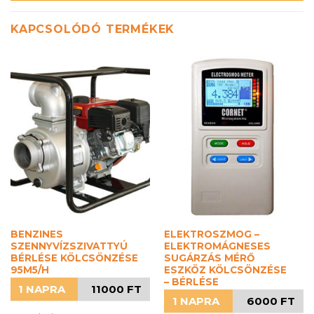
KAPCSOLÓDÓ TERMÉKEK
BENZINES
ELEKTROSZMOG –
SZENNYVÍZSZIVATTYÚ
ELEKTROMÁGNESES
BÉRLÉSE KÖLCSÖNZÉSE
SUGÁRZÁS MÉRŐ
95M5/H
ESZKÖZ KÖLCSÖNZÉSE
– BÉRLÉSE
1 NAPRA
11000 FT
1 NAPRA
6000 FT