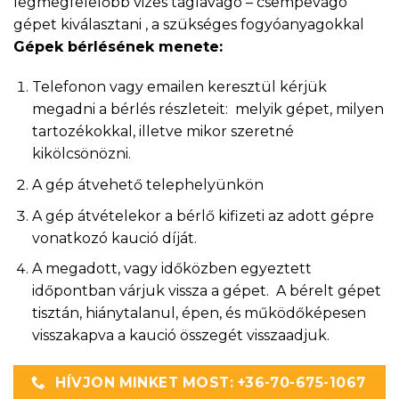
legmegfelelőbb vizes táglavágó – csempevágó
gépet kiválasztani , a szükséges fogyóanyagokkal
Gépek bérlésének menete:
Telefonon vagy emailen keresztül kérjük
megadni a bérlés részleteit: melyik gépet, milyen
tartozékokkal, illetve mikor szeretné
kikölcsönözni.
A gép átvehető telephelyünkön
A gép átvételekor a bérlő kifizeti az adott gépre
vonatkozó kaució díját.
A megadott, vagy időközben egyeztett
időpontban várjuk vissza a gépet. A bérelt gépet
tisztán, hiánytalanul, épen, és működőképesen
visszakapva a kaució összegét visszaadjuk.
HÍVJON MINKET MOST: +36-70-675-1067