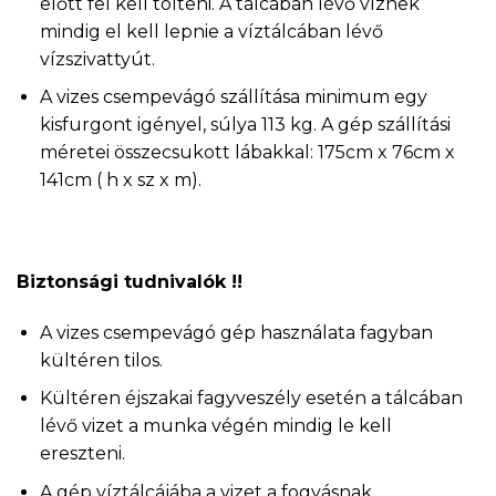
előtt fel kell tölteni. A tálcában lévő víznek
mindig el kell lepnie a víztálcában lévő
vízszivattyút.
A vizes csempevágó szállítása minimum egy
kisfurgont igényel, súlya 113 kg. A gép szállítási
méretei összecsukott lábakkal: 175cm x 76cm x
141cm ( h x sz x m).
Biztonsági tudnivalók !!
A vizes csempevágó gép használata fagyban
kültéren tilos.
Kültéren éjszakai fagyveszély esetén a tálcában
lévő vizet a munka végén mindig le kell
ereszteni.
A gép víztálcájába a vizet a fogyásnak