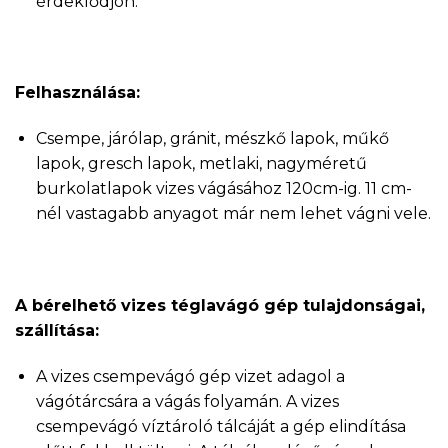
érdeklődjön.
Felhasználása:
Csempe, járólap, gránit, mészkő lapok, műkő
lapok, gresch lapok, metlaki, nagyméretű
burkolatlapok vizes vágásához 120cm-ig. 11 cm-
nél vastagabb anyagot már nem lehet vágni vele.
A bérelhető vizes téglavágó gép tulajdonságai,
szállítása:
A vizes csempevágó gép vizet adagol a
vágótárcsára a vágás folyamán. A vizes
csempevágó víztároló tálcáját a gép elindítása