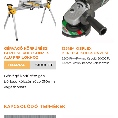
GÉRVÁGÓ KÖRFŰRÉSZ
125MM KISFLEX
BÉRLÉSE KÖLCSÖNZÉSE
BÉRLÉSE KÖLCSÖNZÉSE
ALU PRFILOKHOZ
3.500 Ft+ÁFA/nap
Kaució: 30.000 Ft
125mm kisflex bérlése kölcsönzése
1 NAPRA
5000 FT
Gérvágó körfűrész gép
bérlése kölcsönzése 310mm
vágáshosszal
KAPCSOLÓDÓ TERMÉKEK