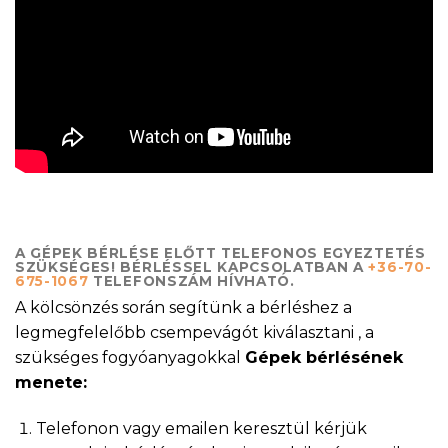
A GÉPEK BÉRLÉSE ELŐTT TELEFONOS EGYEZTETÉS
SZÜKSÉGES! BÉRLÉSSEL KAPCSOLATBAN A
+36-70-
675-1067
TELEFONSZÁM HÍVHATÓ.
A kölcsönzés során segítünk a bérléshez a
legmegfelelőbb csempevágót kiválasztani , a
szükséges fogyóanyagokkal
Gépek bérlésének
menete:
Telefonon vagy emailen keresztül kérjük