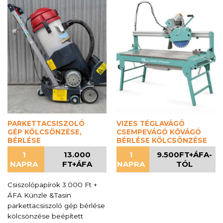
PARKETTACSISZOLÓ
VIZES TÉGLAVÁGÓ
GÉP KÖLCSÖNZÉSE,
CSEMPEVÁGÓ KŐVÁGÓ
BÉRLÉSE
BÉRLÉSE KÖLCSÖNZÉSE
1
13.000
1
9.500FT+ÁFA-
NAPRA
FT+ÁFA
NAPRA
TÓL
Csiszolópapírok 3.000 Ft +
ÁFA Künzle &Tasin
parkettacsiszoló gép bérlése
kölcsönzése beépített