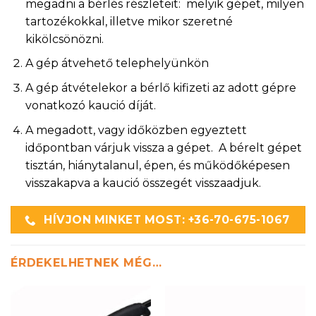
megadni a bérlés részleteit: melyik gépet, milyen
tartozékokkal, illetve mikor szeretné
kikölcsönözni.
A gép átvehető telephelyünkön
A gép átvételekor a bérlő kifizeti az adott gépre
vonatkozó kaució díját.
A megadott, vagy időközben egyeztett
időpontban várjuk vissza a gépet. A bérelt gépet
tisztán, hiánytalanul, épen, és működőképesen
visszakapva a kaució összegét visszaadjuk.
HÍVJON MINKET MOST: +36-70-675-1067
ÉRDEKELHETNEK MÉG…