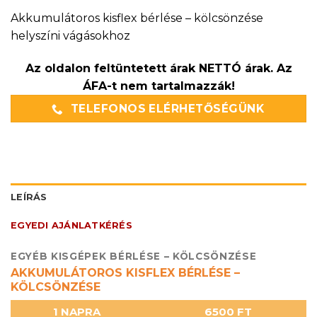
Akkumulátoros kisflex bérlése – kölcsönzése
helyszíni vágásokhoz
Az oldalon feltüntetett árak NETTÓ árak. Az
ÁFA-t nem tartalmazzák!
TELEFONOS ELÉRHETŐSÉGÜNK
LEÍRÁS
EGYEDI AJÁNLATKÉRÉS
EGYÉB KISGÉPEK BÉRLÉSE – KÖLCSÖNZÉSE
AKKUMULÁTOROS KISFLEX BÉRLÉSE –
KÖLCSÖNZÉSE
1 NAPRA
6500 FT