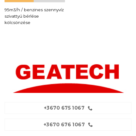
95m3/h / benzines szennyvíz
szivattyú bérlése
kölcsönzése
+3670 675 1067
+3670 676 1067