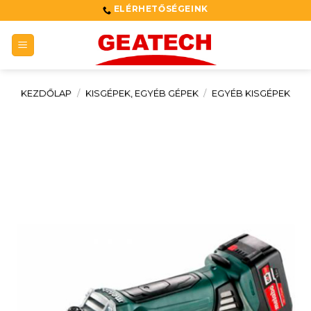
Skip
ELÉRHETŐSÉGEINK
to
content
KEZDŐLAP
/
KISGÉPEK, EGYÉB GÉPEK
/
EGYÉB KISGÉPEK