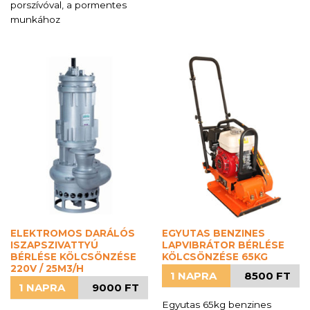
porszívóval, a pormentes
munkához
ELEKTROMOS DARÁLÓS
EGYUTAS BENZINES
ISZAPSZIVATTYÚ
LAPVIBRÁTOR BÉRLÉSE
BÉRLÉSE KÖLCSÖNZÉSE
KÖLCSÖNZÉSE 65KG
220V / 25M3/H
1 NAPRA
8500 FT
1 NAPRA
9000 FT
Egyutas 65kg benzines