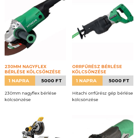
230MM NAGYFLEX
ORRFŰRÉSZ BÉRLÉSE
BÉRLÉSE KÖLCSÖNZÉSE
KÖLCSÖNZÉSE
1 NAPRA
5000 FT
1 NAPRA
5000 FT
230mm nagyflex bérlése
Hitachi orrfűrész gép bérlése
kölcsönzése
kölcsönzése