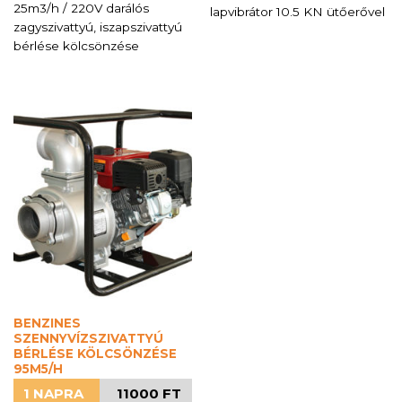
25m3/h / 220V darálós
lapvibrátor 10.5 KN ütőerővel
zagyszivattyú, iszapszivattyú
bérlése kölcsönzése
BENZINES
SZENNYVÍZSZIVATTYÚ
BÉRLÉSE KÖLCSÖNZÉSE
95M5/H
1 NAPRA
11000 FT