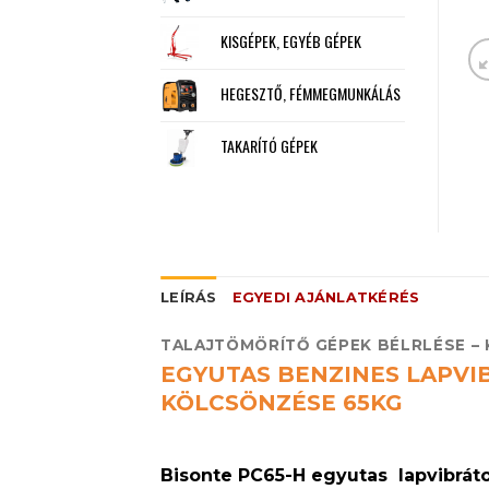
KISGÉPEK, EGYÉB GÉPEK
HEGESZTŐ, FÉMMEGMUNKÁLÁS
TAKARÍTÓ GÉPEK
LEÍRÁS
EGYEDI AJÁNLATKÉRÉS
TALAJTÖMÖRÍTŐ GÉPEK BÉLRLÉSE –
EGYUTAS BENZINES LAPVI
KÖLCSÖNZÉSE 65KG
Bisonte PC65-H egyutas lapvibrát