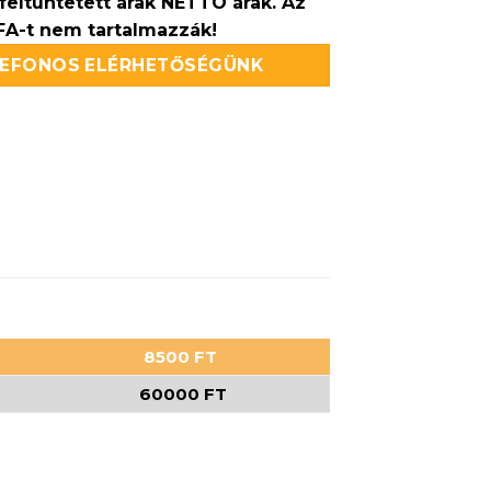
feltüntetett árak NETTÓ árak. Az
FA-t nem tartalmazzák!
LEFONOS ELÉRHETŐSÉGÜNK
8500 FT
60000 FT