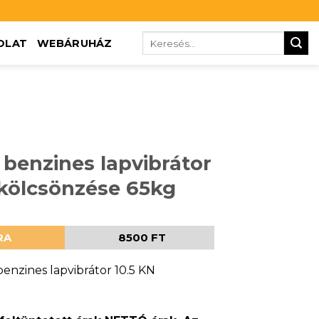
OLAT
WEBÁRUHÁZ
benzines lapvibrátor
 kölcsönzése 65kg
RA
8500 FT
enzines lapvibrátor 10.5 KN