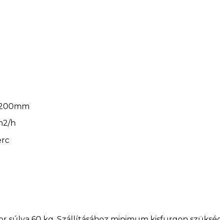
: 200mm
m2/h
erc
or súlya 60 kg. Szállításához minimum kisfurgon szüksé