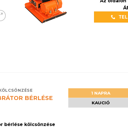
Az oldalon 
Á
TE
 KÖLCSÖNZÉSE
1 NAPRA
BRÁTOR BÉRLÉSE
KAUCIÓ
or bérlése kölcsönzése