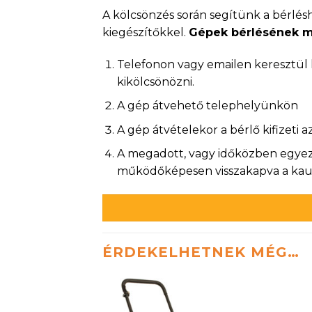
A kölcsönzés során segítünk a bérlés
kiegészítőkkel.
Gépek bérlésének m
Telefonon vagy emailen keresztül k
kikölcsönözni.
A gép átvehető telephelyünkön
A gép átvételekor a bérlő kifizeti 
A megadott, vagy időközben egyezte
működőképesen visszakapva a kauci
ÉRDEKELHETNEK MÉG…