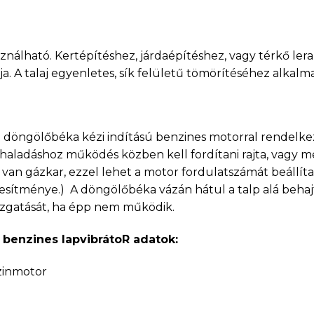
nálható. Kertépítéshez, járdaépítéshez, vagy térkő lera
A talaj egyenletes, sík felületű tömörítéséhez alkalma
 döngölőbéka kézi indítású benzines motorral rendelkezik
haladáshoz működés közben kell fordítani rajta, vagy me
l van gázkar, ezzel lehet a motor fordulatszámát beállí
esítménye.) A döngölőbéka vázán hátul a talp alá behaj
zgatását, ha épp nem működik.
 benzines lapvibrátoR adatok:
zinmotor