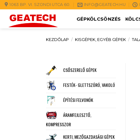
Skip
1063 BP. VI. SZONDI UTCA 60.
INFO@GEATECH.HU
to
GÉPKÖLCSÖNZÉS
KÖLC
content
KEZDŐLAP
/
KISGÉPEK, EGYÉB GÉPEK
/
TAL
CSŐSZERELŐ GÉPEK
FESTÉK- GLETTSZÓRÓ, VAKOLÓ
ÉPÍTÉSI FELVONÓK
ÁRAMFEJLESZTŐ,
KOMPRESSZOR
KERTI, MEZŐGAZDASÁGI GÉPEK