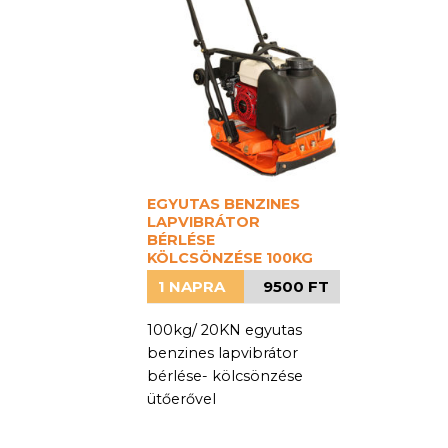
EGYUTAS BENZINES
LAPVIBRÁTOR
BÉRLÉSE
KÖLCSÖNZÉSE 100KG
1 NAPRA
9500 FT
100kg/ 20KN egyutas
benzines lapvibrátor
bérlése- kölcsönzése
ütőerővel