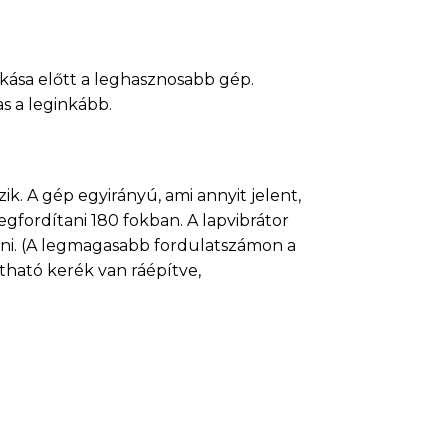
kása előtt a leghasznosabb gép.
s a leginkább.
. A gép egyirányú, ami annyit jelent,
gfordítani 180 fokban. A lapvibrátor
tani. (A legmagasabb fordulatszámon a
tható kerék van ráépítve,