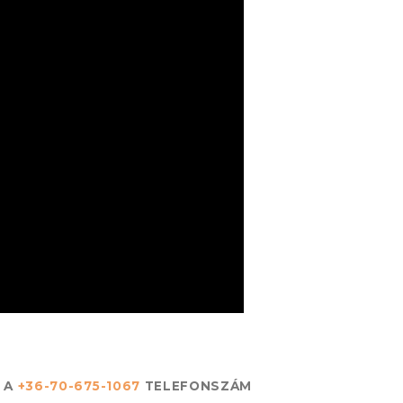
N A
+36-70-675-1067
TELEFONSZÁM