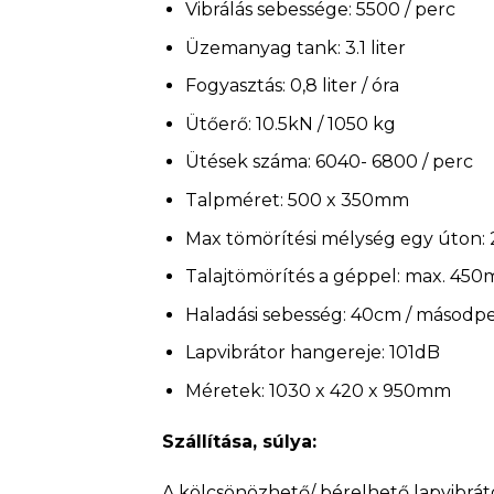
Vibrálás sebessége: 5500 / perc
Üzemanyag tank: 3.1 liter
Fogyasztás: 0,8 liter / óra
Ütőerő: 10.5kN / 1050 kg
Ütések száma: 6040- 6800 / perc
Talpméret: 500 x 350mm
Max tömörítési mélység egy úton
Talajtömörítés a géppel: max. 450
Haladási sebesség: 40cm / másodp
Lapvibrátor hangereje: 101dB
Méretek: 1030 x 420 x 950mm
Szállítása, súlya:
A kölcsönözhető/ bérelhető lapvibrát