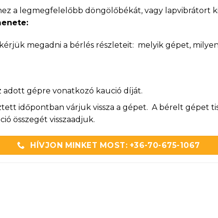
hez a legmegfelelőbb döngölőbékát, vagy lapvibrátort kiv
enete:
érjük megadni a bérlés részleteit: melyik gépet, milyen
az adott gépre vonatkozó kaució díját.
tt időpontban várjuk vissza a gépet. A bérelt gépet tis
ó összegét visszaadjuk.
HÍVJON MINKET MOST: +36-70-675-1067