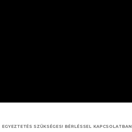
S EGYEZTETÉS SZÜKSÉGES! BÉRLÉSSEL KAPCSOLATBA