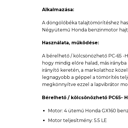
Alkalmazása:
A döngölőbéka talajtömörítéshez hasz
Négyütemű Honda benzinmotor hajtja. 
Használata, működése:
A bérelhető / kölcsönözhető PC-65 -H
hogy mindig előre halad, más irányba 
irányító keretén, a markolathoz köze
legnagyobb a géppel a tömörítés telj
megkönnyítve ezzel a lapvibrátor mo
Bérelhető / kölcsönözhető PC65- H
Motor: 4 ütemű Honda GX160 ben
Motor teljesítmény: 5.5 LE