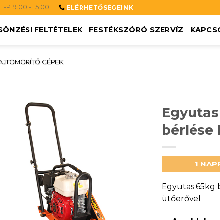
H-P 9:00 - 15:00
ELÉRHETŐSÉGEINK
SÖNZÉSI FELTÉTELEK
FESTÉKSZÓRÓ SZERVÍZ
KAPCS
AJTÖMÖRÍTŐ GÉPEK
Egyutas 
bérlése
1 NAP
Egyutas 65kg b
ütőerővel