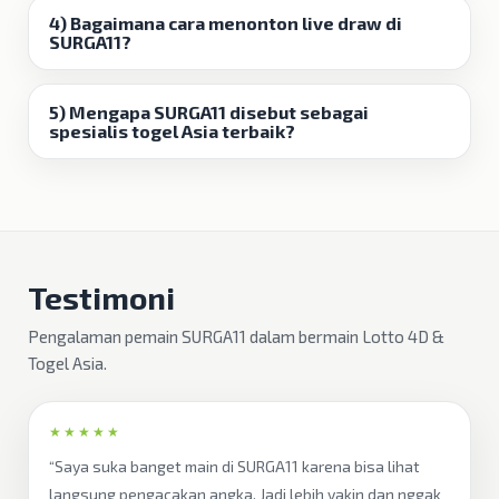
4) Bagaimana cara menonton live draw di
SURGA11?
5) Mengapa SURGA11 disebut sebagai
spesialis togel Asia terbaik?
Testimoni
Pengalaman pemain SURGA11 dalam bermain Lotto 4D &
Togel Asia.
★★★★★
“Saya suka banget main di SURGA11 karena bisa lihat
langsung pengacakan angka. Jadi lebih yakin dan nggak