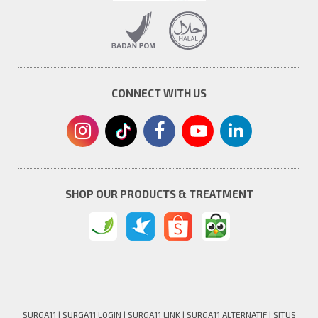
CONNECT WITH US
SHOP OUR PRODUCTS & TREATMENT
SURGA11
|
SURGA11 LOGIN
|
SURGA11 LINK
|
SURGA11 ALTERNATIF
|
SITUS