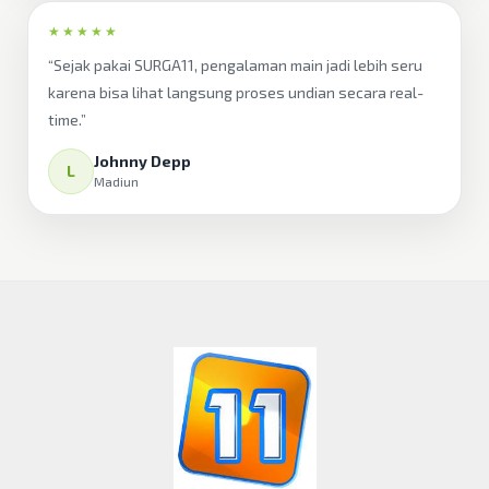
★★★★★
“Sejak pakai SURGA11, pengalaman main jadi lebih seru
karena bisa lihat langsung proses undian secara real-
time.”
Johnny Depp
L
Madiun