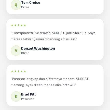
Tom Cruise
Q
Kediri
★★★★★
“Transparansi live draw di SURGA11 jadi nilai plus. Saya
merasa lebih nyaman dibanding situs lain.”
Denzel Washington
V
Blitar
★★★★★
“Pasaran lengkap dan sistemnya modern. SURGA11
memang layak disebut spesialis lotto 4D.”
Brad Pitt
K
Pasuruan