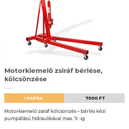
Motorkiemelő zsiráf bérlése,
kölcsönzése
1 NAPRA
7000 FT
Motorkiemelő zsiráf kölcsönzés – bérlés kézi
pumpálású hidraulikával max. 1t -ig