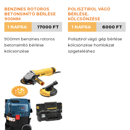
BENZINES ROTOROS
POLISZTIROL VÁGÓ
BETONSIMÍTÓ BÉRLÉSE
BÉRLÉSE,
900MM
KÖLCSÖNZÉSE
1 NAPRA
17000 FT
1 NAPRA
6000 FT
900mm benzines rotoros
Polisztirol vágó gép bérlése
betonsimító bérlése
kölcsönzése homlokzat
kölcsönzése
szigeteléshez