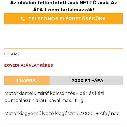
Az oldalon feltüntetett árak NETTÓ árak. Az
ÁFA-t nem tartalmazzák!
TELEFONOS ELÉRHETŐSÉGÜNK
LEÍRÁS
EGYEDI AJÁNLATKÉRÉS
1 NAPRA
7000 FT +ÁFA
Motorkiemelő zsiráf kölcsönzés – bérlés kézi
pumpálású hidraulikával max. 1t -ig
Motorkiegyensúlyozó kiegészítő 2.000.- + Áfa / nap