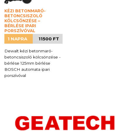
KÉZI BETONMARÓ-
BETONCSISZOLÓ
KÖLCSÖNZÉSE –
BÉRLÉSE IPARI
PORSZÍVÓVAL
1 NAPRA
11500 FT
Dewalt kézi betonmaró-
betoncsiszoló kölcsönzése -
bérlése 125mm bérlése
BOSCH automata ipari
porszívóval