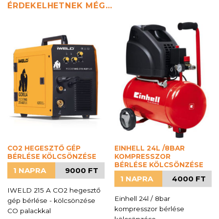
ÉRDEKELHETNEK MÉG…
CO2 HEGESZTŐ GÉP
EINHELL 24L /8BAR
BÉRLÉSE KÖLCSÖNZÉSE
KOMPRESSZOR
BÉRLÉSE KÖLCSÖNZÉSE
1 NAPRA
9000 FT
1 NAPRA
4000 FT
IWELD 215 A CO2 hegesztő
Einhell 24l / 8bar
gép bérlése - kölcsönzése
kompresszor bérlése
CO palackkal