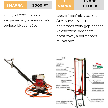
1
13.000
1 NAPRA
9000 FT
NAPRA
FT+ÁFA
25m3/h / 220V darálós
Csiszolópapírok 3.000 Ft +
zagyszivattyú, iszapszivattyú
ÁFA Künzle &Tasin
bérlése kölcsönzése
parkettacsiszoló gép bérlése
kölcsönzése beépített
porszívóval, a pormentes
munkához