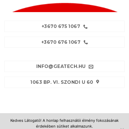
+3670 675 1067
+3670 676 1067
INFO@GEATECH.HU
1063 BP. VI. SZONDI U 60
Kedves Látogató! A honlap felhasználói élmény fokozásának
GÉPKÖLCSÖNZÉS
KÖLCSÖNZÉSI FELTÉTELEK
érdekében sütiket alkalmazunk.