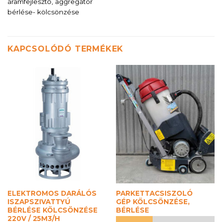
áramfejlesztő, aggregátor
bérlése- kölcsönzése
KAPCSOLÓDÓ TERMÉKEK
ELEKTROMOS DARÁLÓS
PARKETTACSISZOLÓ
ISZAPSZIVATTYÚ
GÉP KÖLCSÖNZÉSE,
BÉRLÉSE KÖLCSÖNZÉSE
BÉRLÉSE
220V / 25M3/H