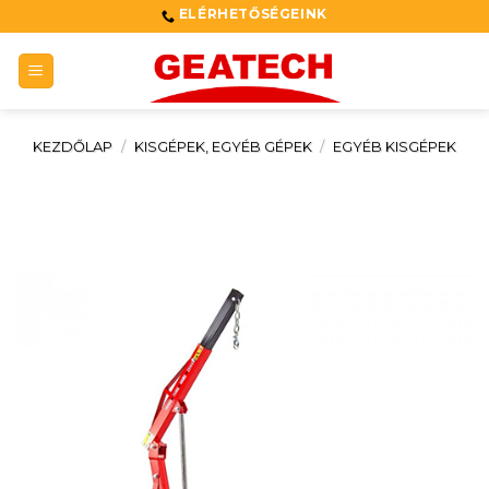
Skip
ELÉRHETŐSÉGEINK
to
content
KEZDŐLAP
/
KISGÉPEK, EGYÉB GÉPEK
/
EGYÉB KISGÉPEK