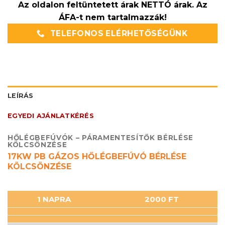
Az oldalon feltüntetett árak NETTÓ árak. Az
ÁFA-t nem tartalmazzák!
TELEFONOS ELÉRHETŐSÉGÜNK
LEÍRÁS
EGYEDI AJÁNLATKÉRÉS
HŐLÉGBEFÚVÓK – PÁRAMENTESÍTŐK BÉRLÉSE
KÖLCSÖNZÉSE
17KW PB GÁZOS HŐLÉGBEFÚVÓ BÉRLÉSE
KÖLCSÖNZÉSE
1 NAPRA
2000 FT