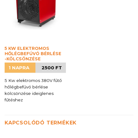
5 KW ELEKTROMOS
HŐLÉGBEFÚVÓ BÉRLÉSE
-KÖLCSÖNZÉSE
1 NAPRA
2500 FT
5 Kw elektromos 380V fűtő
hőlégbefúvó bérlése
kölcsönzése ideiglenes
fűtéshez
KAPCSOLÓDÓ TERMÉKEK