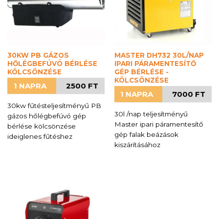
30KW PB GÁZOS
MASTER DH732 30L/NAP
HŐLÉGBEFÚVÓ BÉRLÉSE
IPARI PÁRAMENTESÍTŐ
KÖLCSÖNZÉSE
GÉP BÉRLÉSE -
KÖLCSÖNZÉSE
1 NAPRA
2500 FT
1 NAPRA
7000 FT
30kw fűtésteljesítményű PB
30l /nap teljesítményű
gázos hőlégbefúvó gép
Master ipari páramentesítő
bérlése kölcsönzése
gép falak beázások
ideiglenes fűtéshez
kiszárításához