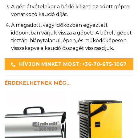
A gép átvételekor a bérlő kifizeti az adott gépre
vonatkozó kaució díját.
A megadott, vagy időközben egyeztett
időpontban várjuk vissza a gépet. A bérelt gépet
tisztán, hiánytalanul, épen, és működőképesen
visszakapva a kaució összegét visszaadjuk.
HÍVJON MINKET MOST: +36-70-675-1067
ÉRDEKELHETNEK MÉG…