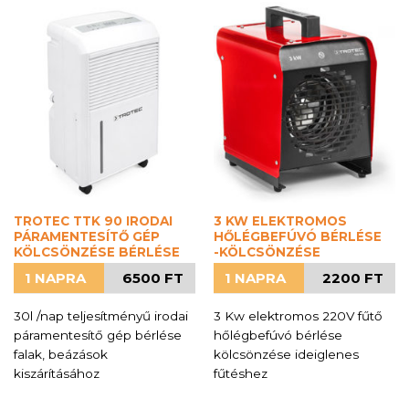
TROTEC TTK 90 IRODAI
3 KW ELEKTROMOS
PÁRAMENTESÍTŐ GÉP
HŐLÉGBEFÚVÓ BÉRLÉSE
KÖLCSÖNZÉSE BÉRLÉSE
-KÖLCSÖNZÉSE
1 NAPRA
6500 FT
1 NAPRA
2200 FT
30l /nap teljesítményű irodai
3 Kw elektromos 220V fűtő
páramentesítő gép bérlése
hőlégbefúvó bérlése
falak, beázások
kölcsönzése ideiglenes
kiszárításához
fűtéshez