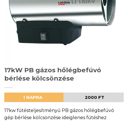
17kW PB gázos hőlégbefúvó
bérlése kölcsönzése
1 NAPRA
2000 FT
17kw fűtésteljesítményű PB gázos hőlégbefúvó
gép bérlése kölcsönzése ideiglenes fűtéshez