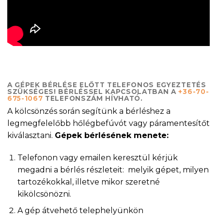
A GÉPEK BÉRLÉSE ELŐTT TELEFONOS EGYEZTETÉS
SZÜKSÉGES! BÉRLÉSSEL KAPCSOLATBAN A
+36-70-
675-1067
TELEFONSZÁM HÍVHATÓ.
A kölcsönzés során segítünk a bérléshez a
legmegfelelőbb hőlégbefúvót vagy páramentesítőt
kiválasztani.
Gépek bérlésének menete:
Telefonon vagy emailen keresztül kérjük
megadni a bérlés részleteit: melyik gépet, milyen
tartozékokkal, illetve mikor szeretné
kikölcsönözni.
A gép átvehető telephelyünkön