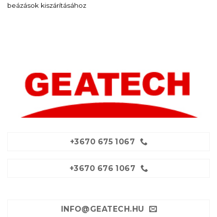
beázások kiszárításához
+3670 675 1067
+3670 676 1067
INFO@GEATECH.HU