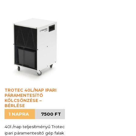
TROTEC 40L/NAP IPARI
PÁRAMENTESÍTŐ
KÖLCSÖNZÉSE –
BÉRLÉSE
1 NAPRA
7500 FT
40l /nap teljesítményű Trotec
ipari páramentesítő gép falak