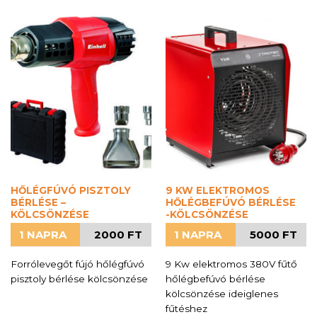
HŐLÉGFÚVÓ PISZTOLY
9 KW ELEKTROMOS
BÉRLÉSE –
HŐLÉGBEFÚVÓ BÉRLÉSE
KÖLCSÖNZÉSE
-KÖLCSÖNZÉSE
1 NAPRA
2000 FT
1 NAPRA
5000 FT
Forrólevegőt fújó hőlégfúvó
9 Kw elektromos 380V fűtő
pisztoly bérlése kölcsönzése
hőlégbefúvó bérlése
kölcsönzése ideiglenes
fűtéshez