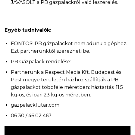
JAVASOLT a PB gázpalackról való leszerelés.
Egyéb tudnivalók:
FONTOS! PB gázpalackot nem adunk a géphez.
Ezt partnerünktől szerezheti be.
PB Gázpalack rendelése:
Partnerünk a Respect Media Kft. Budapest és
Pest megye területén házhoz szállítják a PB
gázpalackot többféle méretben: háztartási 11,5
kg-os, és ipari 23 kg-os méretben.
gazpalackfutar.com
06 30 / 46 02 467