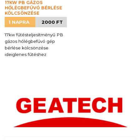
17KW PB GÁZOS
HŐLÉGBEFÚVÓ BÉRLÉSE
KÖLCSÖNZÉSE
1 NAPRA
2000 FT
17kw fűtésteljesítményű PB
gázos hőlégbefúvó gép
bérlése kölcsönzése
ideiglenes fűtéshez