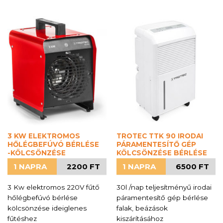
3 KW ELEKTROMOS
TROTEC TTK 90 IRODAI
HŐLÉGBEFÚVÓ BÉRLÉSE
PÁRAMENTESÍTŐ GÉP
-KÖLCSÖNZÉSE
KÖLCSÖNZÉSE BÉRLÉSE
1 NAPRA
2200 FT
1 NAPRA
6500 FT
3 Kw elektromos 220V fűtő
30l /nap teljesítményű irodai
hőlégbefúvó bérlése
páramentesítő gép bérlése
kölcsönzése ideiglenes
falak, beázások
fűtéshez
kiszárításához