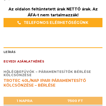
Az oldalon feltüntetett árak NETTÓ árak. Az
ÁFA-t nem tartalmazzák!
TELEFONOS ELÉRHETŐSÉGÜNK
LEÍRÁS
EGYEDI AJÁNLATKÉRÉS
HŐLÉGBEFÚVÓK – PÁRAMENTESÍTŐK BÉRLÉSE
KÖLCSÖNZÉSE
TROTEC 40L/NAP IPARI PÁRAMENTESÍTŐ
KÖLCSÖNZÉSE – BÉRLÉSE
1 NAPRA
7500 FT