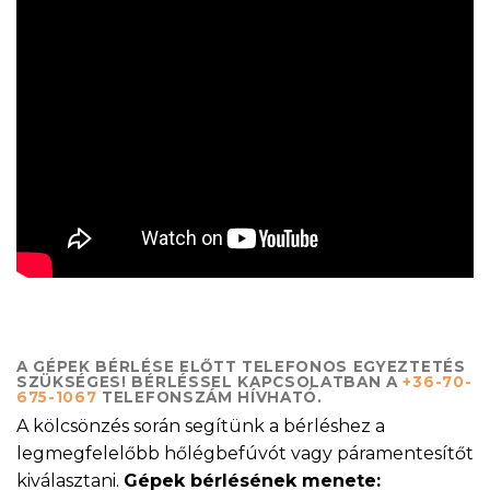
A GÉPEK BÉRLÉSE ELŐTT TELEFONOS EGYEZTETÉS
SZÜKSÉGES! BÉRLÉSSEL KAPCSOLATBAN A
+36-70-
675-1067
TELEFONSZÁM HÍVHATÓ.
A kölcsönzés során segítünk a bérléshez a
legmegfelelőbb hőlégbefúvót vagy páramentesítőt
kiválasztani.
Gépek bérlésének menete: