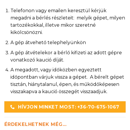
Telefonon vagy emailen keresztül kérjük
megadni a bérlés részleteit: melyik gépet, milyen
tartozékokkal, illetve mikor szeretné
kikölcsönözni.
A gép átvehető telephelyünkön
A gép átvételekor a bérlő kifizeti az adott gépre
vonatkozó kaució díját.
A megadott, vagy időközben egyeztett
időpontban várjuk vissza a gépet. A bérelt gépet
tisztán, hiánytalanul, épen, és működőképesen
visszakapva a kaució összegét visszaadjuk.
HÍVJON MINKET MOST: +36-70-675-1067
ÉRDEKELHETNEK MÉG…