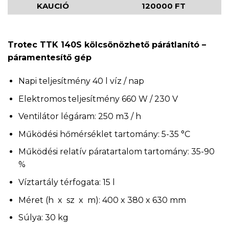
KAUCIÓ
120000 FT
Trotec TTK 140S kölcsönözhető párátlanító –
páramentesítő gép
Napi teljesítmény 40 l víz / nap
Elektromos teljesítmény 660 W / 230 V
Ventilátor légáram: 250 m3 / h
Működési hőmérséklet tartomány: 5-35 °C
Működési relatív páratartalom tartomány: 35-90
%
Víztartály térfogata: 15 l
Méret (h x sz x m): 400 x 380 x 630 mm
Súlya: 30 kg