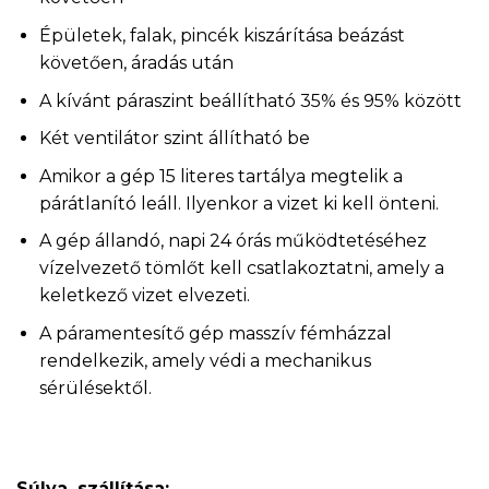
Épületek, falak, pincék kiszárítása beázást
követően, áradás után
A kívánt páraszint beállítható 35% és 95% között
Két ventilátor szint állítható be
Amikor a gép 15 literes tartálya megtelik a
párátlanító leáll. Ilyenkor a vizet ki kell önteni.
A gép állandó, napi 24 órás működtetéséhez
vízelvezető tömlőt kell csatlakoztatni, amely a
keletkező vizet elvezeti.
A páramentesítő gép masszív fémházzal
rendelkezik, amely védi a mechanikus
sérülésektől.
Súlya, szállítása: