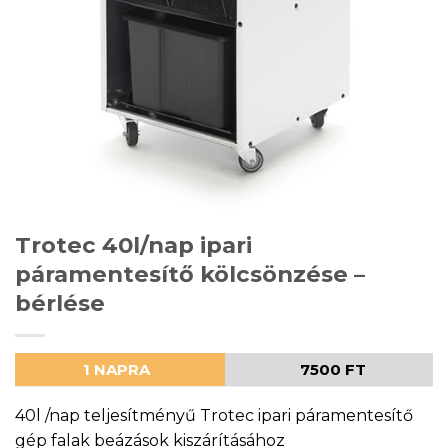
Trotec 40l/nap ipari
páramentesítő kölcsönzése –
bérlése
1 NAPRA
7500 FT
40l /nap teljesítményű Trotec ipari páramentesítő
gép falak beázások kiszárításához