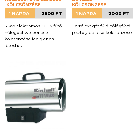
-KÖLCSÖNZÉSE
KÖLCSÖNZÉSE
1 NAPRA
2500 FT
1 NAPRA
2000 FT
5 Kw elektromos 380V fűtő
Forrólevegőt fújó hőlégfúvó
hőlégbefúvó bérlése
pisztoly bérlése kölcsönzése
kölcsönzése ideiglenes
fűtéshez