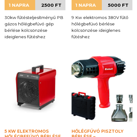
1 NAPRA
2500 FT
1 NAPRA
5000 FT
30kw fűtésteljesítményű PB
9 Kw elektromos 380V fűtő
gázos hőlégbefúvó gép
hőlégbefúvó bérlése
bérlése kölcsönzése
kölcsönzése ideiglenes
ideiglenes fűtéshez
fűtéshez
5 KW ELEKTROMOS
HŐLÉGFÚVÓ PISZTOLY
HŐLÉGBEFÚVÓ BÉRLÉSE
BÉRLÉSE –