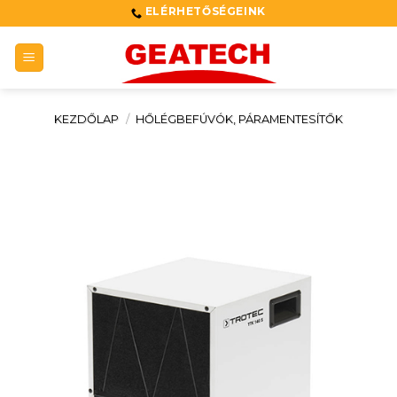
Skip
ELÉRHETŐSÉGEINK
to
content
KEZDŐLAP
/
HŐLÉGBEFÚVÓK, PÁRAMENTESÍTŐK