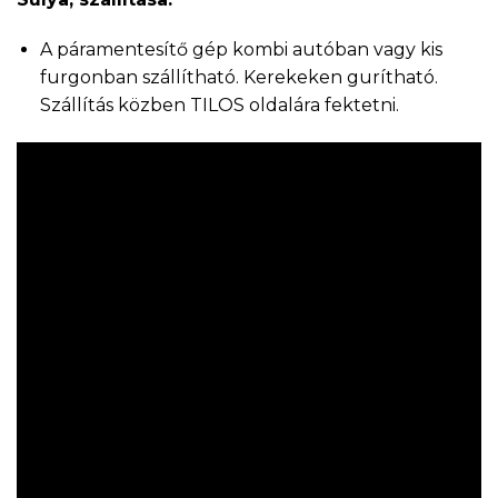
A páramentesítő gép kombi autóban vagy kis
furgonban szállítható. Kerekeken gurítható.
Szállítás közben TILOS oldalára fektetni.