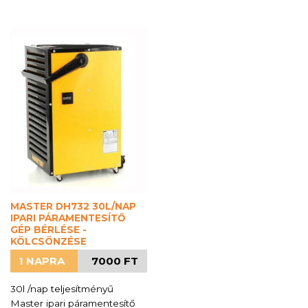
MASTER DH732 30L/NAP
IPARI PÁRAMENTESÍTŐ
GÉP BÉRLÉSE -
KÖLCSÖNZÉSE
1 NAPRA
7000 FT
30l /nap teljesítményű
Master ipari páramentesítő