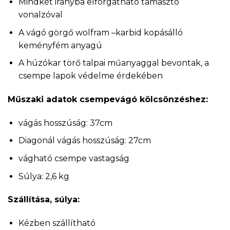
Mindkét irányba elforgatható támasztó
vonalzóval
A vágó görgő wolfram –karbid kopásálló
keményfém anyagú
A húzókar törő talpai műanyaggal bevontak, a
csempe lapok védelme érdekében
Műszaki adatok csempevágó kölcsönzéshez:
vágás hosszúság: 37cm
Diagonál vágás hosszúság: 27cm
vágható csempe vastagság
Súlya: 2,6 kg
Szállítása, súlya:
Kézben szállítható