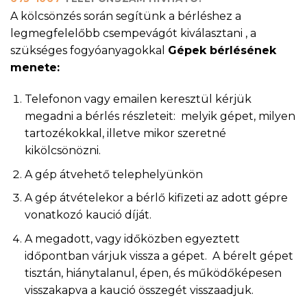
A kölcsönzés során segítünk a bérléshez a
legmegfelelőbb csempevágót kiválasztani , a
szükséges fogyóanyagokkal
Gépek bérlésének
menete:
Telefonon vagy emailen keresztül kérjük
megadni a bérlés részleteit: melyik gépet, milyen
tartozékokkal, illetve mikor szeretné
kikölcsönözni.
A gép átvehető telephelyünkön
A gép átvételekor a bérlő kifizeti az adott gépre
vonatkozó kaució díját.
A megadott, vagy időközben egyeztett
időpontban várjuk vissza a gépet. A bérelt gépet
tisztán, hiánytalanul, épen, és működőképesen
visszakapva a kaució összegét visszaadjuk.