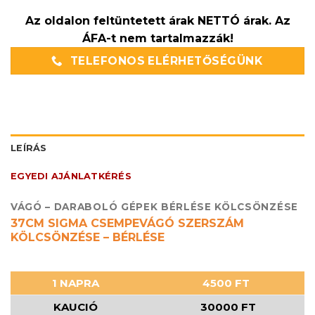
Az oldalon feltüntetett árak NETTÓ árak. Az
ÁFA-t nem tartalmazzák!
TELEFONOS ELÉRHETŐSÉGÜNK
LEÍRÁS
EGYEDI AJÁNLATKÉRÉS
VÁGÓ – DARABOLÓ GÉPEK BÉRLÉSE KÖLCSÖNZÉSE
37CM SIGMA CSEMPEVÁGÓ SZERSZÁM
KÖLCSÖNZÉSE – BÉRLÉSE
1 NAPRA
4500 FT
KAUCIÓ
30000 FT