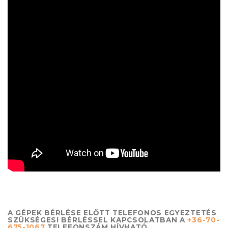
A GÉPEK BÉRLÉSE ELŐTT TELEFONOS EGYEZTETÉS
SZÜKSÉGES! BÉRLÉSSEL KAPCSOLATBAN A
+36-70-
675-1067
TELEFONSZÁM HÍVHATÓ.