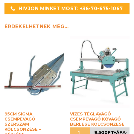
HÍVJON MINKET MOST: +36-70-675-1067
ÉRDEKELHETNEK MÉG…
95CM SIGMA
VIZES TÉGLAVÁGÓ
CSEMPEVÁGÓ
CSEMPEVÁGÓ KŐVÁGÓ
SZERSZÁM
BÉRLÉSE KÖLCSÖNZÉSE
KÖLCSÖNZÉSE –
1
9.500FT+ÁFA-