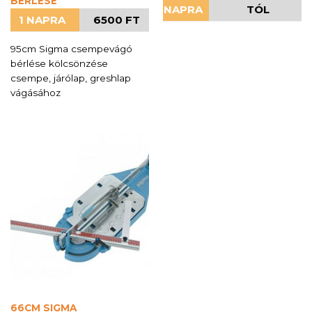
BÉRLÉSE
NAPRA
TÓL
1 NAPRA
6500 FT
95cm Sigma csempevágó
bérlése kölcsönzése
csempe, járólap, greshlap
vágásához
66CM SIGMA