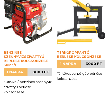
BENZINES
TÉRKŐROPPANTÓ
SZENNYVÍZSZIVATTYÚ
BÉRLÉSE KÖLCSÖNZÉSE
BÉRLÉSE KÖLCSÖNZÉSE
1 NAPRA
3000 FT
30M3/H
1 NAPRA
8000 FT
Térkőroppantó gép bérlése
kölcsönzése
30m3/h / benzines szennyvíz
szivattyú bérlése
kölcsönzése