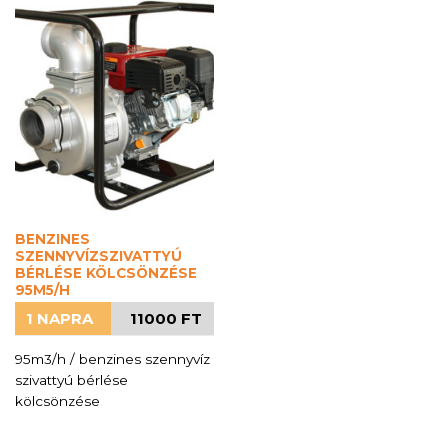
BENZINES
SZENNYVÍZSZIVATTYÚ
BÉRLÉSE KÖLCSÖNZÉSE
95M5/H
1 NAPRA
11000 FT
95m3/h / benzines szennyvíz
szivattyú bérlése
kölcsönzése