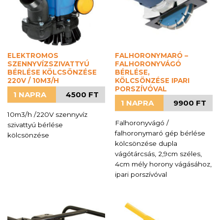
ELEKTROMOS
FALHORONYMARÓ –
SZENNYVÍZSZIVATTYÚ
FALHORONYVÁGÓ
BÉRLÉSE KÖLCSÖNZÉSE
BÉRLÉSE,
220V / 10M3/H
KÖLCSÖNZÉSE IPARI
PORSZÍVÓVAL
1 NAPRA
4500 FT
1 NAPRA
9900 FT
10m3/h /220V szennyvíz
Falhoronyvágó /
szivattyú bérlése
falhoronymaró gép bérlése
kölcsönzése
kölcsönzése dupla
vágótárcsás, 2,9cm széles,
4cm mély horony vágásához,
ipari porszívóval