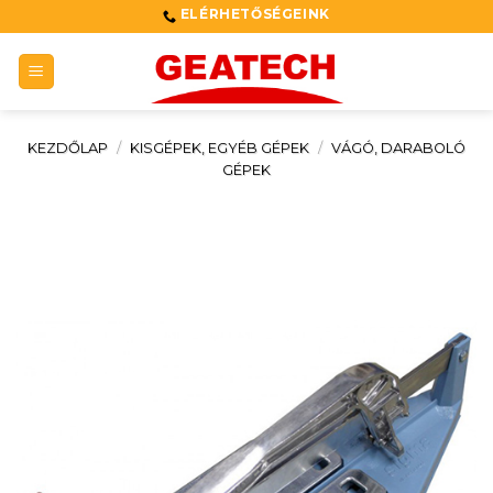
Skip
ELÉRHETŐSÉGEINK
to
content
KEZDŐLAP
/
KISGÉPEK, EGYÉB GÉPEK
/
VÁGÓ, DARABOLÓ
GÉPEK