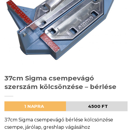
37cm Sigma csempevágó
szerszám kölcsönzése – bérlése
1 NAPRA
4500 FT
37cm Sigma csempevágó bérlése kölcsönzése
csempe, járólap, greshlap vágásához