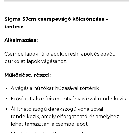
Sigma 37cm csempevágó kölcsönzése –
bérlése
Alkalmazása:
Csempe lapok, járólapok, gresh lapok és egyéb
burkolat lapok vágásához.
Működése, részei:
A vágás a húzókar húzásával történik
Erősített alumínium öntvény vázzal rendelkezik
Állítható szögű derékszögű vonalzóval
rendelkezik, amely elforgatható, és amelyhez
lehet támasztani a csempe lapot