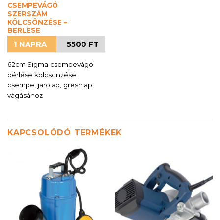
CSEMPEVÁGÓ
SZERSZÁM
KÖLCSÖNZÉSE –
BÉRLÉSE
1 NAPRA
5500 FT
62cm Sigma csempevágó
bérlése kölcsönzése
csempe, járólap, greshlap
vágásához
KAPCSOLÓDÓ TERMÉKEK