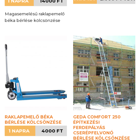
1 NAPRA
14000 FT
Magasemelésű raklapemelő
béka bérlése kölcsönzése
RAKLAPEMELŐ BÉKA
GEDA COMFORT 250
BÉRLÉSE KÖLCSÖNZÉSE
ÉPÍTKEZÉSI
FERDEPÁLYÁS
1 NAPRA
4000 FT
CSERÉPFELVONÓ
BÉRLÉSE KÖLCSÖNZÉSE