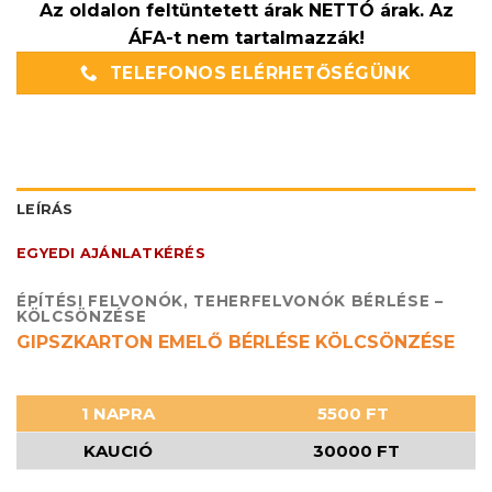
Az oldalon feltüntetett árak NETTÓ árak. Az
ÁFA-t nem tartalmazzák!
TELEFONOS ELÉRHETŐSÉGÜNK
LEÍRÁS
EGYEDI AJÁNLATKÉRÉS
ÉPÍTÉSI FELVONÓK, TEHERFELVONÓK BÉRLÉSE –
KÖLCSÖNZÉSE
GIPSZKARTON EMELŐ BÉRLÉSE KÖLCSÖNZÉSE
1 NAPRA
5500 FT
KAUCIÓ
30000 FT