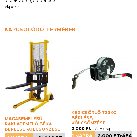
festékszóró gép bérlése
6l/perc
KAPCSOLÓDÓ TERMÉKEK
KÉZICSÖRLŐ 720KG
BÉRLÉSE,
MAGASEMELÉSŰ
KÖLCSÖNZÉSE
RAKLAPEMELŐ BÉKA
2 000
Ft
+ ÁFA / nap
BÉRLÉSE KÖLCSÖNZÉSE
1 NAPRA
2.000 FT+ÁFA