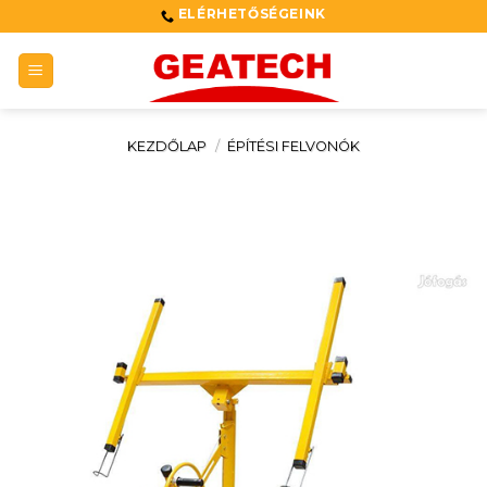
Skip
ELÉRHETŐSÉGEINK
to
content
KEZDŐLAP
/
ÉPÍTÉSI FELVONÓK