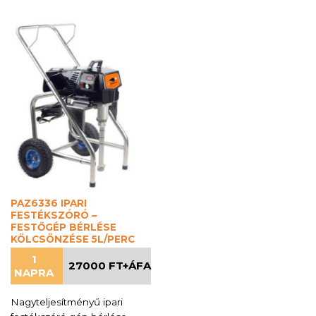
PAZ6336 IPARI
FESTÉKSZÓRÓ –
FESTŐGÉP BÉRLÉSE
KÖLCSÖNZÉSE 5L/PERC
1
27000 FT+ÁFA
NAPRA
Nagyteljesítményű ipari