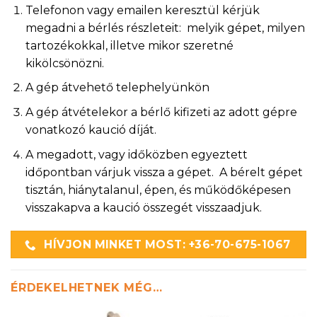
Telefonon vagy emailen keresztül kérjük
megadni a bérlés részleteit: melyik gépet, milyen
tartozékokkal, illetve mikor szeretné
kikölcsönözni.
A gép átvehető telephelyünkön
A gép átvételekor a bérlő kifizeti az adott gépre
vonatkozó kaució díját.
A megadott, vagy időközben egyeztett
időpontban várjuk vissza a gépet. A bérelt gépet
tisztán, hiánytalanul, épen, és működőképesen
visszakapva a kaució összegét visszaadjuk.
HÍVJON MINKET MOST: +36-70-675-1067
ÉRDEKELHETNEK MÉG…