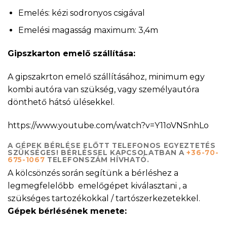
Emelés: kézi sodronyos csigával
Emelési magasság maximum: 3,4m
Gipszkarton emelő szállítása:
A gipszakrton emelő szállításához, minimum egy
kombi autóra van szükség, vagy személyautóra
dönthető hátsó ülésekkel.
https://www.youtube.com/watch?v=Y11oVNSnhLo
A GÉPEK BÉRLÉSE ELŐTT TELEFONOS EGYEZTETÉS
SZÜKSÉGES! BÉRLÉSSEL KAPCSOLATBAN A
+36-70-
675-1067
TELEFONSZÁM HÍVHATÓ.
A kölcsönzés során segítünk a bérléshez a
legmegfelelőbb emelőgépet kiválasztani , a
szükséges tartozékokkal / tartószerkezetekkel.
Gépek bérlésének menete: