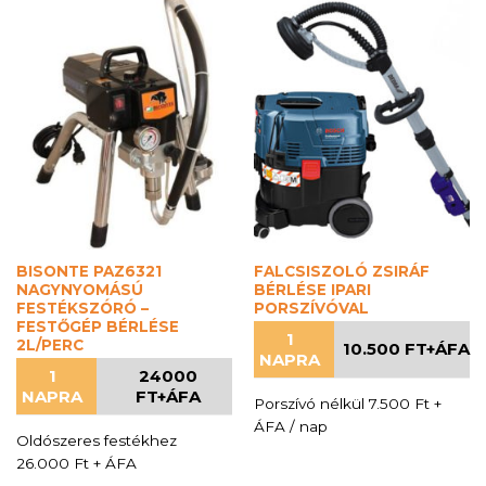
BISONTE PAZ6321
FALCSISZOLÓ ZSIRÁF
NAGYNYOMÁSÚ
BÉRLÉSE IPARI
FESTÉKSZÓRÓ –
PORSZÍVÓVAL
FESTŐGÉP BÉRLÉSE
1
2L/PERC
10.500 FT+ÁFA
NAPRA
1
24000
NAPRA
FT+ÁFA
Porszívó nélkül 7.500 Ft +
ÁFA / nap
Oldószeres festékhez
26.000 Ft + ÁFA