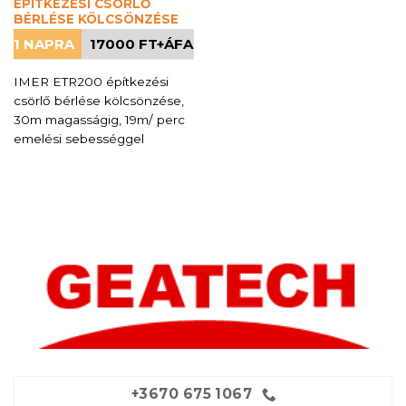
ÉPÍTKEZÉSI CSÖRLŐ
BÉRLÉSE KÖLCSÖNZÉSE
1 NAPRA
17000 FT+ÁFA
IMER ETR200 építkezési
csörlő bérlése kölcsönzése,
30m magasságig, 19m/ perc
emelési sebességgel
+3670 675 1067