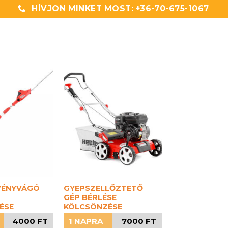
HÍVJON MINKET MOST: +36-70-675-1067
VÉNYVÁGÓ
GYEPSZELLŐZTETŐ
GÉP BÉRLÉSE
ÉSE
KÖLCSÖNZÉSE
4000 FT
1 NAPRA
7000 FT