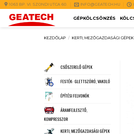
Skip
1063 BP. VI. SZONDI UTCA 60.
INFO@GEATECH.HU
to
GÉPKÖLCSÖNZÉS
KÖLC
content
KEZDŐLAP
/
KERTI, MEZŐGAZDASÁGI GÉPEK
CSŐSZERELŐ GÉPEK
FESTÉK- GLETTSZÓRÓ, VAKOLÓ
ÉPÍTÉSI FELVONÓK
ÁRAMFEJLESZTŐ,
KOMPRESSZOR
KERTI, MEZŐGAZDASÁGI GÉPEK