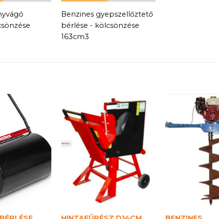
nyvágó
Benzines gyepszellőztető
csönzése
bérlése - kölcsönzése
163cm3
BÉRLÉSE
HINTAFŰRÉSZ D14CM
BENZINES