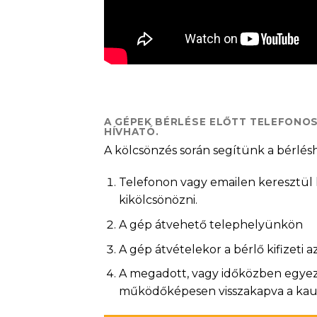
A GÉPEK BÉRLÉSE ELŐTT TELEFONO
HÍVHATÓ.
A kölcsönzés során segítünk a bérlés
Telefonon vagy emailen keresztül k
kikölcsönözni.
A gép átvehető telephelyünkön
A gép átvételekor a bérlő kifizeti 
A megadott, vagy időközben egyezte
működőképesen visszakapva a kauci