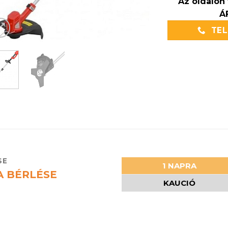
Az oldalon 
Á
TE
SE
1 NAPRA
 BÉRLÉSE
KAUCIÓ