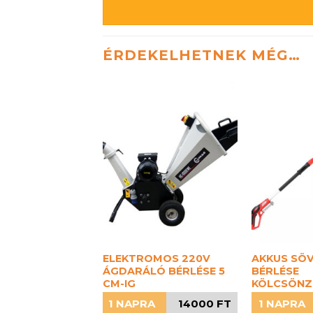
ÉRDEKELHETNEK MÉG…
ELEKTROMOS 220V
AKKUS SÖ
ÁGDARÁLÓ BÉRLÉSE 5
BÉRLÉSE
CM-IG
KÖLCSÖNZ
1 NAPRA
14000 FT
1 NAPRA