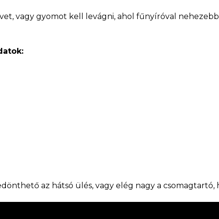
vet, vagy gyomot kell levágni, ahol fűnyíróval nehezebb
datok:
ledönthető az hátsó ülés, vagy elég nagy a csomagtartó