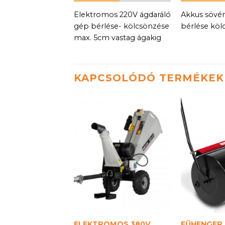
Elektromos 220V ágdaráló
Akkus sövé
gép bérlése- kölcsönzése
bérlése köl
max. 5cm vastag ágakig
KAPCSOLÓDÓ TERMÉKEK
ELEKTROMOS 380V
FŰHENGER 