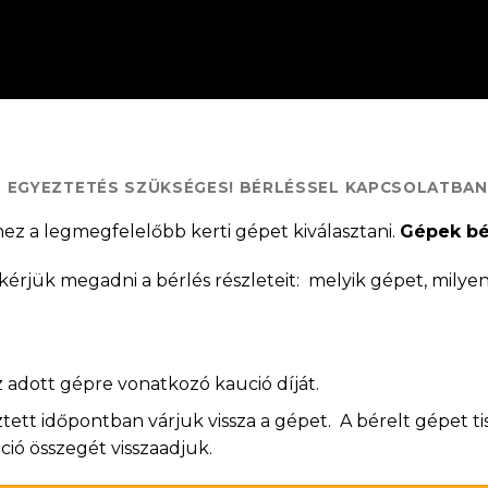
S EGYEZTETÉS SZÜKSÉGES! BÉRLÉSSEL KAPCSOLATBA
hez a legmegfelelőbb kerti gépet kiválasztani.
Gépek bé
érjük megadni a bérlés részleteit: melyik gépet, milyen
az adott gépre vonatkozó kaució díját.
tt időpontban várjuk vissza a gépet. A bérelt gépet tis
ó összegét visszaadjuk.