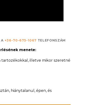
N A
+36-70-675-1067
TELEFONSZÁM
rlésének menete:
 tartozékokkal, illetve mikor szeretné
ztán, hiánytalanul, épen, és