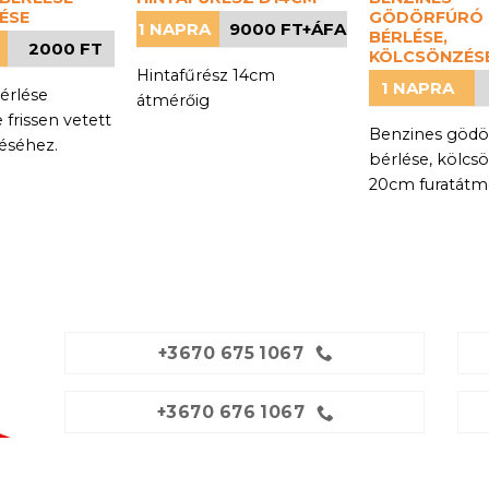
ÉSE
GÖDÖRFÚRÓ
1 NAPRA
9000 FT+ÁFA
BÉRLÉSE,
2000 FT
KÖLCSÖNZÉS
Hintafűrész 14cm
1 NAPRA
érlése
átmérőig
frissen vetett
Benzines gödö
éséhez.
bérlése, kölcs
20cm furatátmé
+3670 675 1067
+3670 676 1067