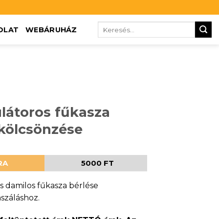
OLAT
WEBÁRUHÁZ
átoros fűkasza
 kölcsönzése
RA
5000 FT
 damilos fűkasza bérlése
száláshoz.