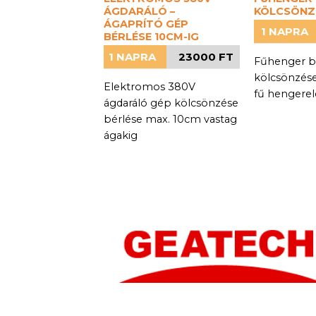
ÁGDARÁLÓ –
KÖLCSÖNZ
ÁGAPRÍTÓ GÉP
1 NAPRA
BÉRLÉSE 10CM-IG
1 NAPRA
23000 FT
Fűhenger b
kölcsönzése 
Elektromos 380V
fű hengerel
ágdaráló gép kölcsönzése
bérlése max. 10cm vastag
ágakig