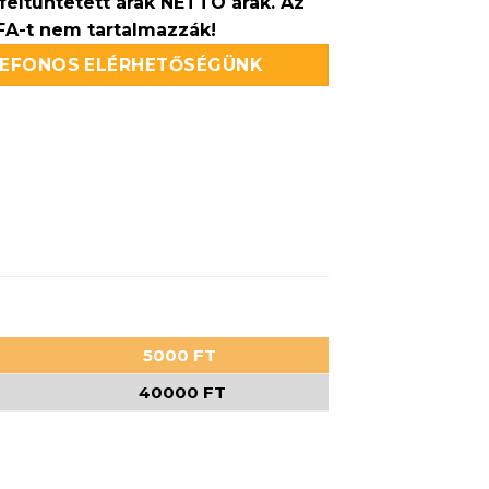
feltüntetett árak NETTÓ árak. Az
FA-t nem tartalmazzák!
LEFONOS ELÉRHETŐSÉGÜNK
5000 FT
40000 FT