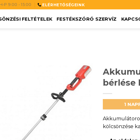
H-P 9:00 - 15:00
ELÉRHETŐSÉGEINK
SÖNZÉSI FELTÉTELEK
FESTÉKSZÓRÓ SZERVÍZ
KAPCS
Akkumul
bérlése
1 NAP
Akkumulátoros
kölcsönzése ka