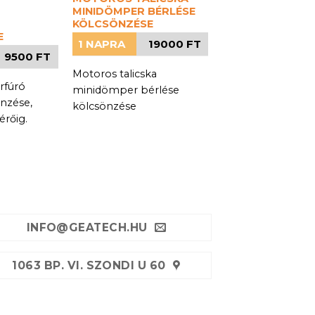
MINIDÖMPER BÉRLÉSE
KÖLCSÖNZÉSE
E
1 NAPRA
19000 FT
9500 FT
Motoros talicska
rfúró
minidömper bérlése
önzése,
kölcsönzése
rőig.
INFO@GEATECH.HU
1063 BP. VI. SZONDI U 60