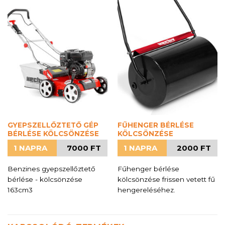
GYEPSZELLŐZTETŐ GÉP
FŰHENGER BÉRLÉSE
BÉRLÉSE KÖLCSÖNZÉSE
KÖLCSÖNZÉSE
1 NAPRA
7000 FT
1 NAPRA
2000 FT
Benzines gyepszellőztető
Fűhenger bérlése
bérlése - kölcsönzése
kölcsönzése frissen vetett fű
163cm3
hengereléséhez.