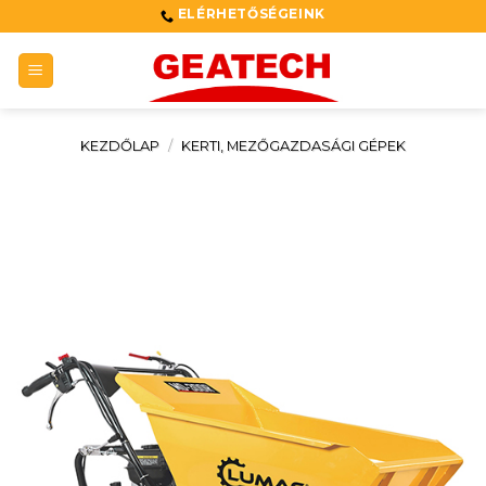
Skip
ELÉRHETŐSÉGEINK
to
content
KEZDŐLAP
/
KERTI, MEZŐGAZDASÁGI GÉPEK