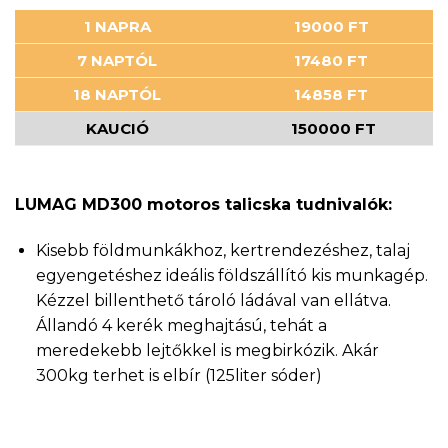
1 NAPRA
19000 FT
7 NAPTÓL
17480 FT
18 NAPTÓL
14858 FT
KAUCIÓ
150000 FT
LUMAG MD300 motoros talicska tudnivalók:
Kisebb földmunkákhoz, kertrendezéshez, talaj
egyengetéshez ideális földszállító kis munkagép.
Kézzel billenthető tároló ládával van ellátva.
Állandó 4 kerék meghajtású, tehát a
meredekebb lejtőkkel is megbirkózik. Akár
300kg terhet is elbír (125liter sóder)