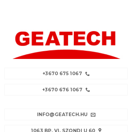
+3670 675 1067
+3670 676 1067
INFO@GEATECH.HU
1063 BP. VI. SZONDI U 60