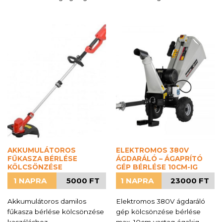
AKKUMULÁTOROS
ELEKTROMOS 380V
FŰKASZA BÉRLÉSE
ÁGDARÁLÓ – ÁGAPRÍTÓ
KÖLCSÖNZÉSE
GÉP BÉRLÉSE 10CM-IG
1 NAPRA
5000 FT
1 NAPRA
23000 FT
Akkumulátoros damilos
Elektromos 380V ágdaráló
fűkasza bérlése kölcsönzése
gép kölcsönzése bérlése