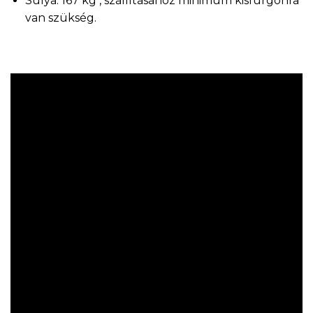
Súlya: 167 kg , szállításához minimum kisfurgonra
van szükség.