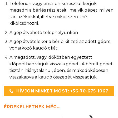
Telefonon vagy emailen keresztül kérjük
megadni a bérlés részleteit: melyik gépet, milyen
tartozékokkal, illetve mikor szeretné
kikölcsönözni.
A gép átvehető telephelyünkön
A gép átvételekor a bérlő kifizeti az adott gépre
vonatkozó kaució díját.
A megadott, vagy időközben egyeztett
időpontban várjuk vissza a gépet. A bérelt gépet
tisztán, hiánytalanul, épen, és működőképesen
visszakapva a kaució összegét visszaadjuk.
HÍVJON MINKET MOST: +36-70-675-1067
ÉRDEKELHETNEK MÉG…