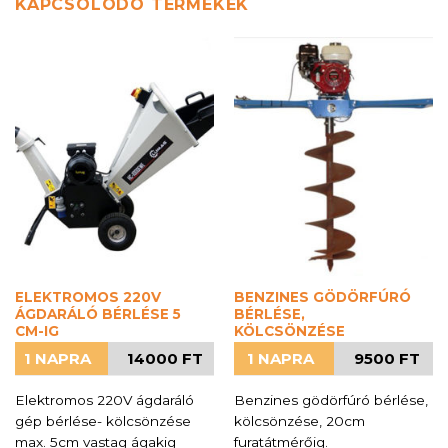
KAPCSOLÓDÓ TERMÉKEK
ELEKTROMOS 220V
BENZINES GÖDÖRFÚRÓ
ÁGDARÁLÓ BÉRLÉSE 5
BÉRLÉSE,
CM-IG
KÖLCSÖNZÉSE
1 NAPRA
14000 FT
1 NAPRA
9500 FT
Elektromos 220V ágdaráló
Benzines gödörfúró bérlése,
gép bérlése- kölcsönzése
kölcsönzése, 20cm
max. 5cm vastag ágakig
furatátmérőig.