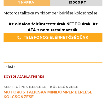
1 NAPRA
19000 FT
Motoros talicska minidömper bérlése kölcsönzése
Az oldalon feltüntetett árak NETTÓ árak. Az
ÁFA-t nem tartalmazzák!
TELEFONOS ELÉRHETŐSÉGÜNK
LEÍRÁS
EGYEDI AJÁNLATKÉRÉS
KERTI GÉPEK BÉRLÉSE – KÖLCSÖNZÉSE
MOTOROS TALICSKA MINIDÖMPER BÉRLÉSE
KÖLCSÖNZÉSE