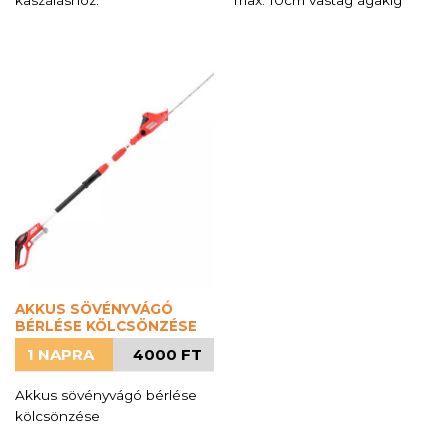
kaszáláshoz.
max. 10cm vastag ágakig
AKKUS SÖVÉNYVÁGÓ
BÉRLÉSE KÖLCSÖNZÉSE
1 NAPRA
4000 FT
Akkus sövényvágó bérlése
kölcsönzése