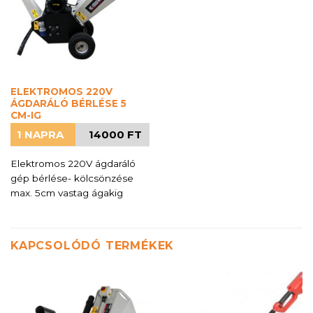
ELEKTROMOS 220V
ÁGDARÁLÓ BÉRLÉSE 5
CM-IG
1 NAPRA
14000 FT
Elektromos 220V ágdaráló
gép bérlése- kölcsönzése
max. 5cm vastag ágakig
KAPCSOLÓDÓ TERMÉKEK