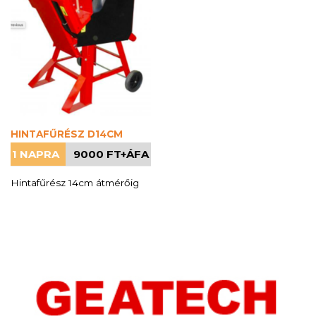
HINTAFŰRÉSZ D14CM
1 NAPRA
9000 FT+ÁFA
Hintafűrész 14cm átmérőig