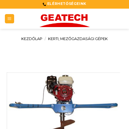
Skip
ELÉRHETŐSÉGEINK
to
content
KEZDŐLAP
/
KERTI, MEZŐGAZDASÁGI GÉPEK