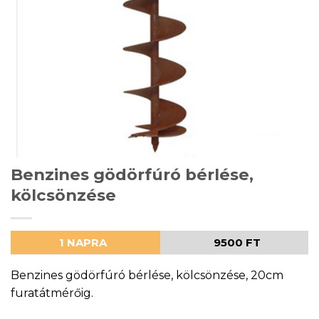
Benzines gödörfúró bérlése,
kölcsönzése
1 NAPRA
9500 FT
Benzines gödörfúró bérlése, kölcsönzése, 20cm
furatátmérőig.