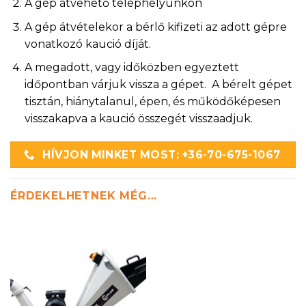
A gép átvehető telephelyünkön
A gép átvételekor a bérlő kifizeti az adott gépre
vonatkozó kaució díját.
A megadott, vagy időközben egyeztett
időpontban várjuk vissza a gépet. A bérelt gépet
tisztán, hiánytalanul, épen, és működőképesen
visszakapva a kaució összegét visszaadjuk.
HÍVJON MINKET MOST: +36-70-675-1067
ÉRDEKELHETNEK MÉG…