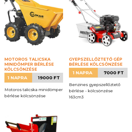
MOTOROS TALICSKA
GYEPSZELLŐZTETŐ GÉP
MINIDÖMPER BÉRLÉSE
BÉRLÉSE KÖLCSÖNZÉSE
KÖLCSÖNZÉSE
1 NAPRA
7000 FT
1 NAPRA
19000 FT
Benzines gyepszellőztető
Motoros talicska minidömper
bérlése - kölcsönzése
bérlése kölcsönzése
163cm3