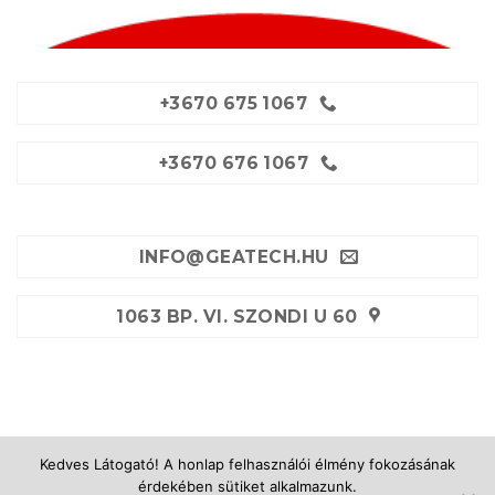
+3670 675 1067
+3670 676 1067
INFO@GEATECH.HU
1063 BP. VI. SZONDI U 60
Kedves Látogató! A honlap felhasználói élmény fokozásának
GÉPKÖLCSÖNZÉS
KÖLCSÖNZÉSI FELTÉTELEK
érdekében sütiket alkalmazunk.