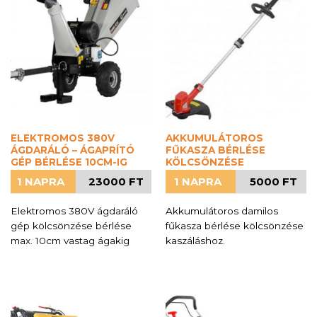
ELEKTROMOS 380V
AKKUMULÁTOROS
ÁGDARÁLÓ – ÁGAPRÍTÓ
FŰKASZA BÉRLÉSE
GÉP BÉRLÉSE 10CM-IG
KÖLCSÖNZÉSE
1 NAPRA
23000 FT
1 NAPRA
5000 FT
Elektromos 380V ágdaráló
Akkumulátoros damilos
gép kölcsönzése bérlése
fűkasza bérlése kölcsönzése
max. 10cm vastag ágakig
kaszáláshoz.