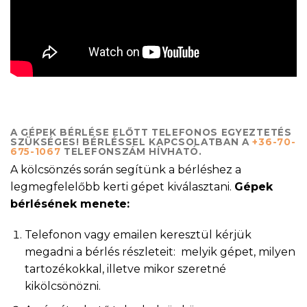
A GÉPEK BÉRLÉSE ELŐTT TELEFONOS EGYEZTETÉS
SZÜKSÉGES! BÉRLÉSSEL KAPCSOLATBAN A
+36-70-
675-1067
TELEFONSZÁM HÍVHATÓ.
A kölcsönzés során segítünk a bérléshez a
legmegfelelőbb kerti gépet kiválasztani.
Gépek
bérlésének menete:
Telefonon vagy emailen keresztül kérjük
megadni a bérlés részleteit: melyik gépet, milyen
tartozékokkal, illetve mikor szeretné
kikölcsönözni.