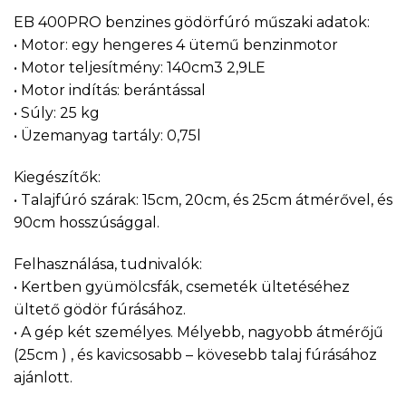
EB 400PRO benzines gödörfúró műszaki adatok:
• Motor: egy hengeres 4 ütemű benzinmotor
• Motor teljesítmény: 140cm3 2,9LE
• Motor indítás: berántással
• Súly: 25 kg
• Üzemanyag tartály: 0,75l
Kiegészítők:
• Talajfúró szárak: 15cm, 20cm, és 25cm átmérővel, és
90cm hosszúsággal.
Felhasználása, tudnivalók:
• Kertben gyümölcsfák, csemeték ültetéséhez
ültető gödör fúrásához.
• A gép két személyes. Mélyebb, nagyobb átmérőjű
(25cm ) , és kavicsosabb – kövesebb talaj fúrásához
ajánlott.