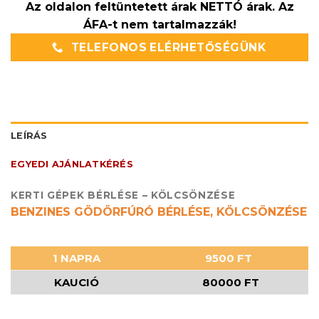
Az oldalon feltüntetett árak NETTÓ árak. Az
ÁFA-t nem tartalmazzák!
TELEFONOS ELÉRHETŐSÉGÜNK
LEÍRÁS
EGYEDI AJÁNLATKÉRÉS
KERTI GÉPEK BÉRLÉSE – KÖLCSÖNZÉSE
BENZINES GÖDÖRFÚRÓ BÉRLÉSE, KÖLCSÖNZÉSE
1 NAPRA
9500 FT
KAUCIÓ
80000 FT