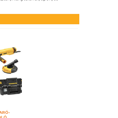
ARÓ-
OLÓ