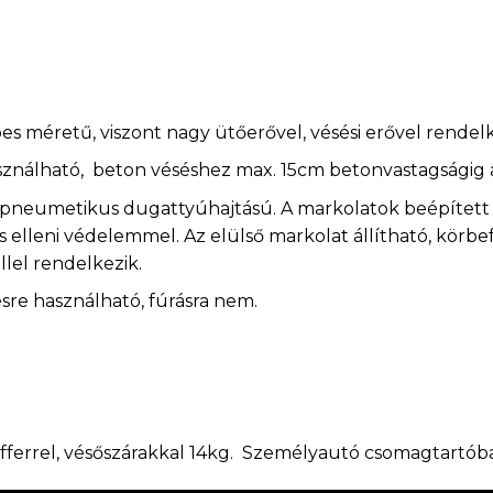
 méretű, viszont nagy ütőerővel, vésési erővel rendel
asználható, beton véséshez max. 15cm betonvastagságig a
pneumetikus dugattyúhajtású. A markolatok beépített re
lleni védelemmel. Az elülső markolat állítható, körbefo
lel rendelkezik.
sre használható, fúrásra nem.
ferrel, vésőszárakkal 14kg. Személyautó csomagtartóba