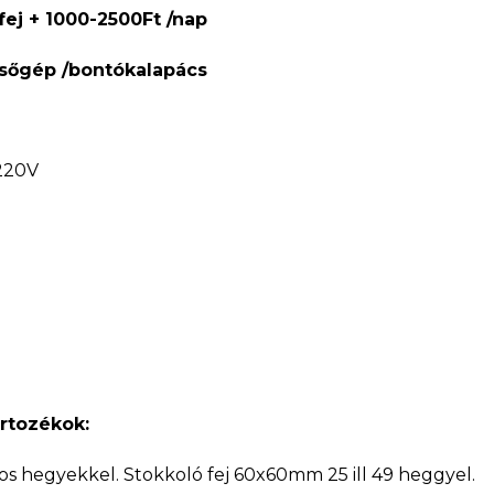
fej + 1000-2500Ft /nap
sőgép /bontókalapács
 220V
artozékok:
os hegyekkel. Stokkoló fej 60x60mm 25 ill 49 heggyel.