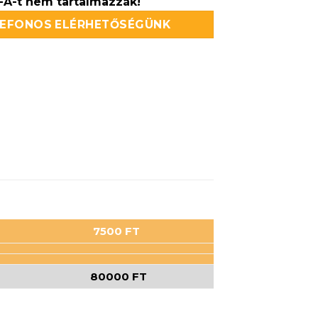
FA-t nem tartalmazzák!
LEFONOS ELÉRHETŐSÉGÜNK
7500 FT
80000 FT