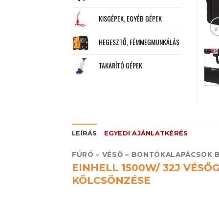
KISGÉPEK, EGYÉB GÉPEK
HEGESZTŐ, FÉMMEGMUNKÁLÁS
TAKARÍTÓ GÉPEK
LEÍRÁS
EGYEDI AJÁNLATKÉRÉS
FÚRÓ – VÉSŐ – BONTÓKALAPÁCSOK 
EINHELL 1500W/ 32J VÉSŐ
KÖLCSÖNZÉSE