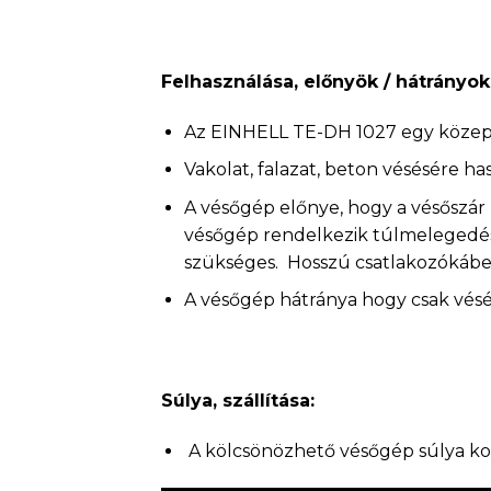
Felhasználása, előnyök / hátrányok
Az EINHELL TE-DH 1027 egy közepes
Vakolat, falazat, beton vésésére h
A vésőgép előnye, hogy a vésőszár 
vésőgép rendelkezik túlmelegedés e
szükséges. Hosszú csatlakozókábel
A vésőgép hátránya hogy csak vésé
Súlya, szállítása:
A kölcsönözhető vésőgép súlya kof