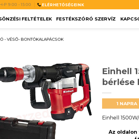
H-P 9:00 - 15:00
ELÉRHETŐSÉGEINK
SÖNZÉSI FELTÉTELEK
FESTÉKSZÓRÓ SZERVÍZ
KAPCS
Ó - VÉSŐ- BONTÓKALAPÁCSOK
Einhell
bérlése
1 NAPRA
Einhell 1500W/
Az oldalon 