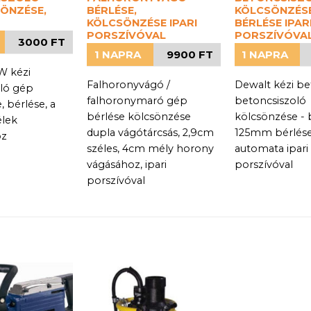
ÖNZÉSE,
BÉRLÉSE,
KÖLCSÖNZÉSE
KÖLCSÖNZÉSE IPARI
BÉRLÉSE IPAR
PORSZÍVÓVAL
PORSZÍVÓVA
3000 FT
1 NAPRA
9900 FT
1 NAPRA
W kézi
Falhoronyvágó /
Dewalt kézi b
oló gép
falhoronymaró gép
betoncsiszoló
 bérlése, a
bérlése kölcsönzése
kölcsönzése - 
élek
dupla vágótárcsás, 2,9cm
125mm bérlés
oz
széles, 4cm mély horony
automata ipari
vágásához, ipari
porszívóval
porszívóval