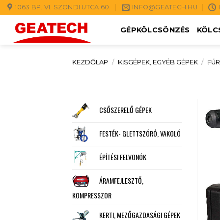
Skip
1063 BP. VI. SZONDI UTCA 60.
INFO@GEATECH.HU
to
GÉPKÖLCSÖNZÉS
KÖLC
content
KEZDŐLAP
/
KISGÉPEK, EGYÉB GÉPEK
/
FÚR
CSŐSZERELŐ GÉPEK
FESTÉK- GLETTSZÓRÓ, VAKOLÓ
ÉPÍTÉSI FELVONÓK
ÁRAMFEJLESZTŐ,
KOMPRESSZOR
KERTI, MEZŐGAZDASÁGI GÉPEK