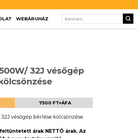
OLAT
WEBÁRUHÁZ
 1500W/ 32J vésőgép
 kölcsönzése
7500 FT+ÁFA
 32J vésőgép bérlése kölcsönzése
feltüntetett árak NETTÓ árak. Az