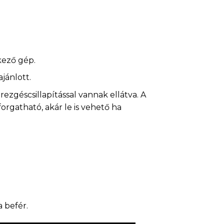
kező gép.
jánlott.
zgéscsillapítással vannak ellátva. A
rgatható, akár le is vehető ha
 befér.