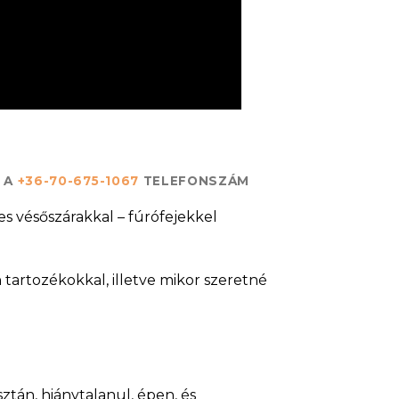
N A
+36-70-675-1067
TELEFONSZÁM
s vésőszárakkal – fúrófejekkel
 tartozékokkal, illetve mikor szeretné
ztán, hiánytalanul, épen, és