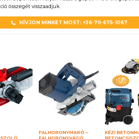
ó összegét visszaadjuk.
HÍVJON MINKET MOST: +36-70-675-1067
FALHORONYMARÓ –
KÉZI BETONM
ISZOLÓ
FALHORONYVÁGÓ
BETONCSISZ