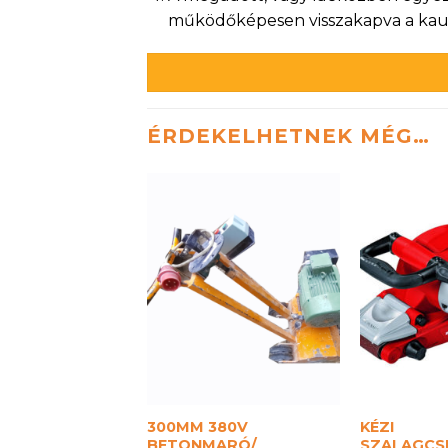
működőképesen visszakapva a kauci
ÉRDEKELHETNEK MÉG…
300MM 380V
KÉZI
BETONMARÓ/
SZALAGCS