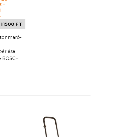
 –
I
L
11500 FT
etonmaró-
bérlése
e BOSCH