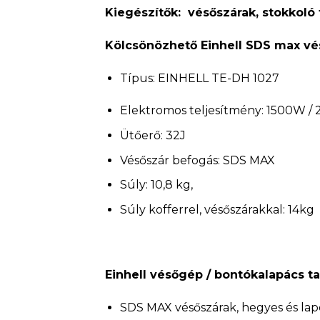
Kiegészítők: vésőszárak, stokkoló 
Kölcsönözhető Einhell SDS max vé
Típus: EINHELL TE-DH 1027
Elektromos teljesítmény: 1500W /
Ütőerő: 32J
Vésőszár befogás: SDS MAX
Súly: 10,8 kg,
Súly kofferrel, vésőszárakkal: 14kg
Einhell vésőgép / bontókalapács t
SDS MAX vésőszárak, hegyes és lap