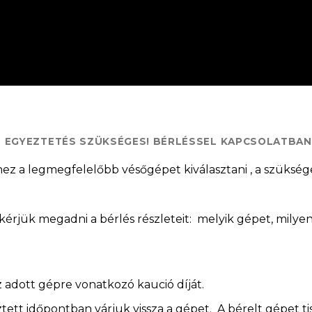
S EGYEZTETÉS SZÜKSÉGES! BÉRLÉSSEL KAPCSOLATBA
hez a legmegfelelőbb vésőgépet kiválasztani , a szüksége
érjük megadni a bérlés részleteit: melyik gépet, milyen
az adott gépre vonatkozó kaució díját.
tt időpontban várjuk vissza a gépet. A bérelt gépet tis