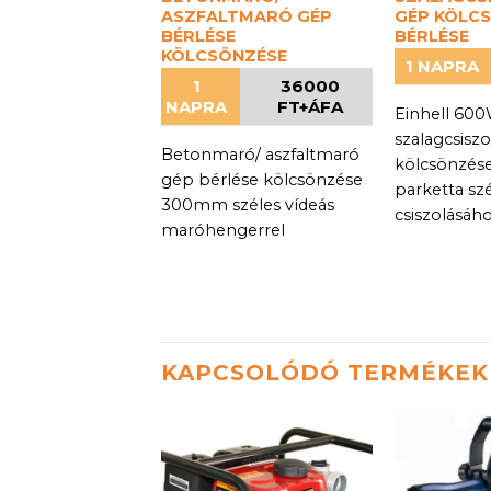
ASZFALTMARÓ GÉP
GÉP KÖLCS
BÉRLÉSE
BÉRLÉSE
KÖLCSÖNZÉSE
1 NAPRA
1
36000
NAPRA
FT+ÁFA
Einhell 600
szalagcsisz
Betonmaró/ aszfaltmaró
kölcsönzése,
gép bérlése kölcsönzése
parketta sz
300mm széles vídeás
csiszolásáh
maróhengerrel
KAPCSOLÓDÓ TERMÉKEK