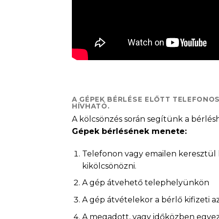
A GÉPEK BÉRLÉSE ELŐTT TELEFONO
HÍVHATÓ.
A kölcsönzés során segítünk a bérlés
Gépek bérlésének menete:
Telefonon vagy emailen keresztül k
kikölcsönözni.
A gép átvehető telephelyünkön
A gép átvételekor a bérlő kifizeti 
A megadott, vagy időközben egyezte