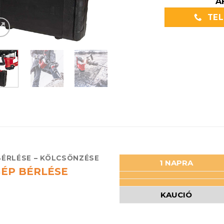
Á
TE
BÉRLÉSE – KÖLCSÖNZÉSE
1 NAPRA
GÉP BÉRLÉSE
KAUCIÓ